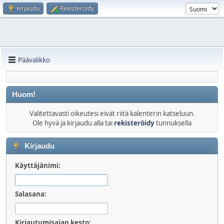
Kirjaudu
Rekisteröidy
Päävalikko
Huom!
Valitettavasti oikeutesi eivät riitä kalenterin katseluun.
Ole hyvä ja kirjaudu alla tai
rekisteröidy
tunnuksella
Kirjaudu
Käyttäjänimi:
Salasana:
Kirjautumisajan kesto: