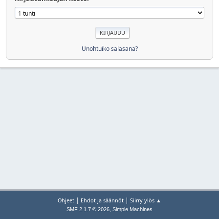
Unohtuiko salasana?
|
|
Ohjeet
Ehdot ja säännöt
Siirry ylös ▲
,
SMF 2.1.7 © 2026
Simple Machines