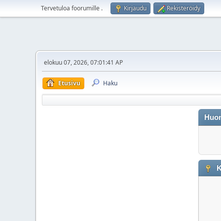
Tervetuloa foorumille
.
Kirjaudu
Rekisteröidy
elokuu 07, 2026, 07:01:41 AP
Etusivu
Haku
Huo
K