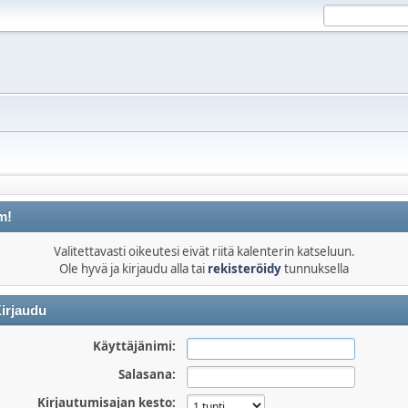
m!
Valitettavasti oikeutesi eivät riitä kalenterin katseluun.
Ole hyvä ja kirjaudu alla tai
rekisteröidy
tunnuksella
irjaudu
Käyttäjänimi:
Salasana:
Kirjautumisajan kesto: