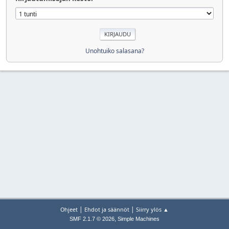
Unohtuiko salasana?
|
|
Ohjeet
Ehdot ja säännöt
Siirry ylös ▲
,
SMF 2.1.7 © 2026
Simple Machines