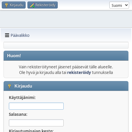
Kirjaudu
Rekisteröidy
Päävalikko
Huom!
Vain rekisteröityneet jäsenet pääsevät tälle alueelle.
Ole hyvä ja kirjaudu alla tai
rekisteröidy
tunnuksella
Kirjaudu
Käyttäjänimi:
Salasana:
Kirjautumisajan kesto: