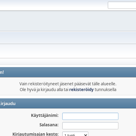
m!
Vain rekisteröityneet jäsenet pääsevät tälle alueelle.
Ole hyvä ja kirjaudu alla tai
rekisteröidy
tunnuksella
irjaudu
Käyttäjänimi:
Salasana:
Kirjautumisajan kesto: