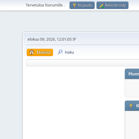
Tervetuloa foorumille
.
Kirjaudu
Rekisteröidy
elokuu 09, 2026, 12:01:05 IP
Etusivu
Haku
Huo
K