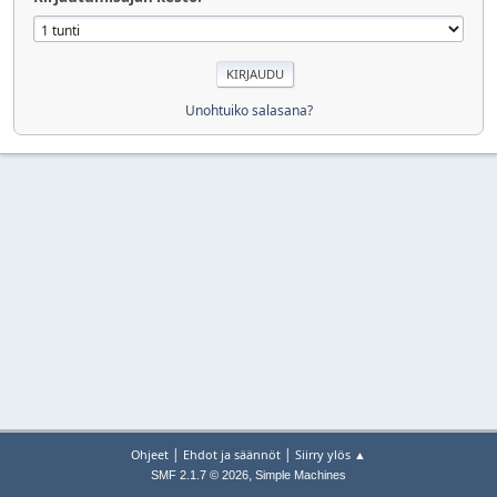
Unohtuiko salasana?
|
|
Ohjeet
Ehdot ja säännöt
Siirry ylös ▲
,
SMF 2.1.7 © 2026
Simple Machines