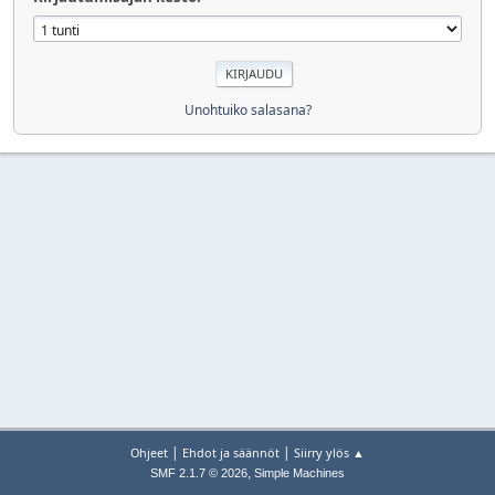
Unohtuiko salasana?
|
|
Ohjeet
Ehdot ja säännöt
Siirry ylös ▲
,
SMF 2.1.7 © 2026
Simple Machines