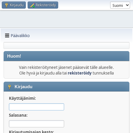
Kirjaudu
Rekisteröidy
Päävalikko
Huom!
Vain rekisteröityneet jäsenet pääsevät tälle alueelle.
Ole hyvä ja kirjaudu alla tai
rekisteröidy
tunnuksella
Kirjaudu
Käyttäjänimi:
Salasana:
Kirjautumisajan kesto: