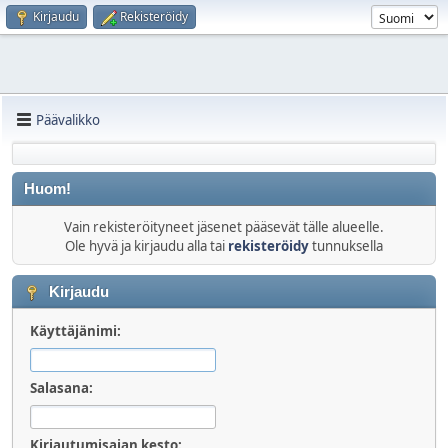
Kirjaudu
Rekisteröidy
Päävalikko
Huom!
Vain rekisteröityneet jäsenet pääsevät tälle alueelle.
Ole hyvä ja kirjaudu alla tai
rekisteröidy
tunnuksella
Kirjaudu
Käyttäjänimi:
Salasana:
Kirjautumisajan kesto: