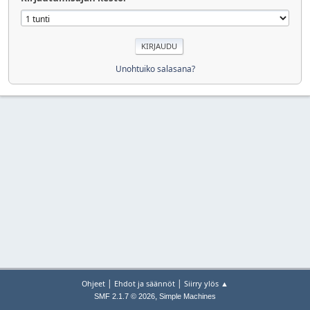
Unohtuiko salasana?
|
|
Ohjeet
Ehdot ja säännöt
Siirry ylös ▲
,
SMF 2.1.7 © 2026
Simple Machines