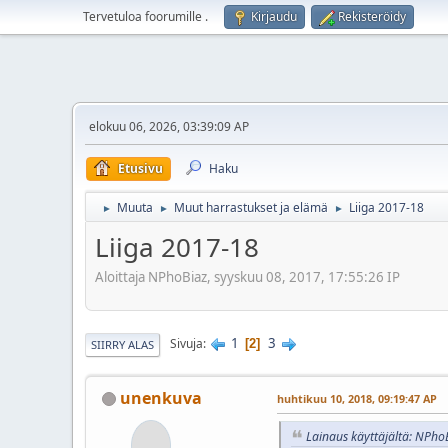
Tervetuloa foorumille
.
Kirjaudu
Rekisteröidy
elokuu 06, 2026, 03:39:09 AP
Etusivu
Haku
Muuta
Muut harrastukset ja elämä
Liiga 2017-18
►
►
►
Liiga 2017-18
Aloittaja NPhoBiaz, syyskuu 08, 2017, 17:55:26 IP
1
3
Sivuja
2
SIIRRY ALAS
unenkuva
huhtikuu 10, 2018, 09:19:47 AP
Lainaus käyttäjältä: NPhoB