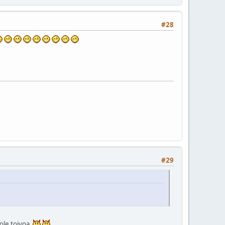
#28
#29
 ole toivoa