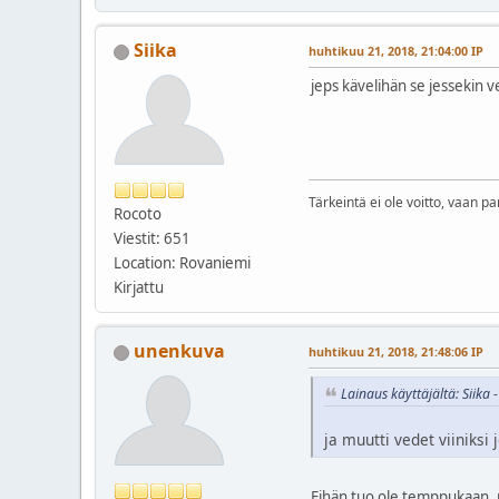
Siika
huhtikuu 21, 2018, 21:04:00 IP
jeps kävelihän se jessekin ve
Tärkeintä ei ole voitto, vaan pa
Rocoto
Viestit: 651
Location: Rovaniemi
Kirjattu
unenkuva
huhtikuu 21, 2018, 21:48:06 IP
Lainaus käyttäjältä: Siika
ja muutti vedet viiniksi 
Eihän tuo ole temppukaan, m