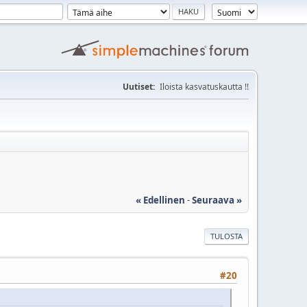
Uutiset:
Iloista kasvatuskautta !!
« Edellinen
-
Seuraava »
TULOSTA
#20