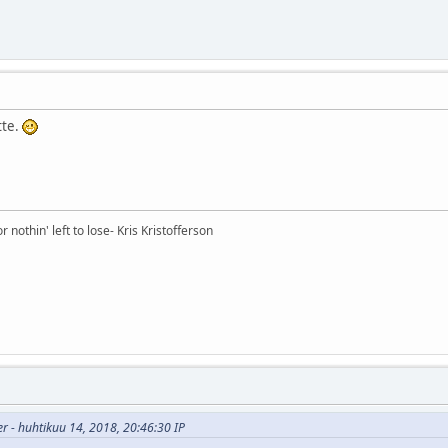
tte.
nothin' left to lose- Kris Kristofferson
er - huhtikuu 14, 2018, 20:46:30 IP