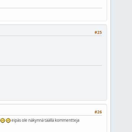
#25
#26
eipäs ole näkynnä täällä kommentteja