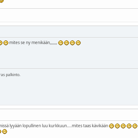
mites se ny menikään,,,,,,
ras palkinto.
e missä lyyään lopullinen luu kurkkuun....mites taas kävikään