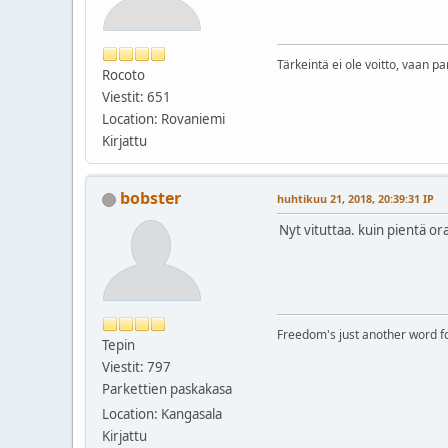
Tärkeintä ei ole voitto, vaan pa
Rocoto
Viestit: 651
Location: Rovaniemi
Kirjattu
bobster
huhtikuu 21, 2018, 20:39:31 IP
Nyt vituttaa. kuin pientä o
Freedom's just another word for 
Tepin
Viestit: 797
Parkettien paskakasa
Location: Kangasala
Kirjattu