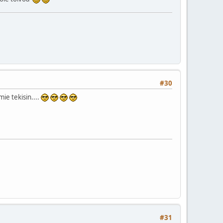
#30
ie tekisin....
#31