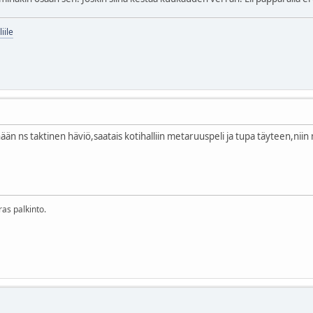
iile
n ns taktinen häviö,saatais kotihalliin metaruuspeli ja tupa täyteen,niin m
ras palkinto.