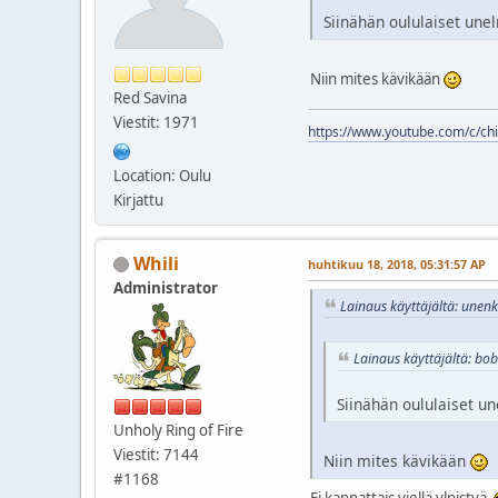
Siinähän oululaiset une
Niin mites kävikään
Red Savina
Viestit: 1971
https://www.youtube.com/c/chil
Location: Oulu
Kirjattu
Whili
huhtikuu 18, 2018, 05:31:57 AP
Administrator
Lainaus käyttäjältä: unen
Lainaus käyttäjältä: bob
Siinähän oululaiset u
Unholy Ring of Fire
Viestit: 7144
Niin mites kävikään
#1168
Ei kannattais viellä ylpistyä