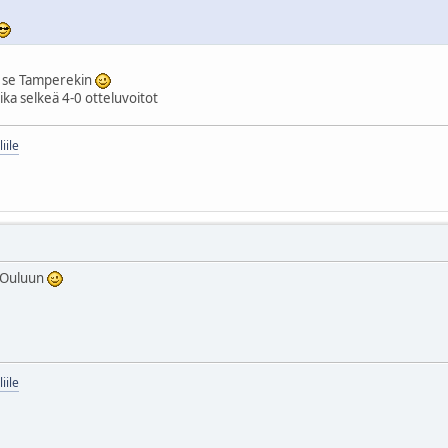
ee se Tamperekin
ika selkeä 4-0 otteluvoitot
iile
a Ouluun
iile