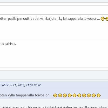
tten päällä ja muutti vedet viiniksi joten kyllä taapparalla toivoa on...
ras palkinto.
 - huhtikuu 21, 2018, 21:04:00 IP
joten kyllä taapparalla toivoa on...
inäkin osaan sen. Joskin siinä kestää kuukauden verran. Eli papparalla ei