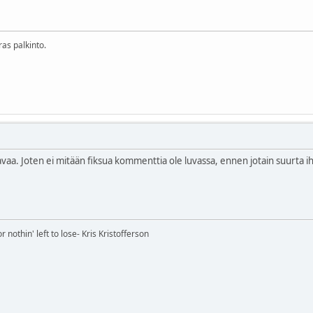
ras palkinto.
ravaa. Joten ei mitään fiksua kommenttia ole luvassa, ennen jotain suurta 
nothin' left to lose- Kris Kristofferson