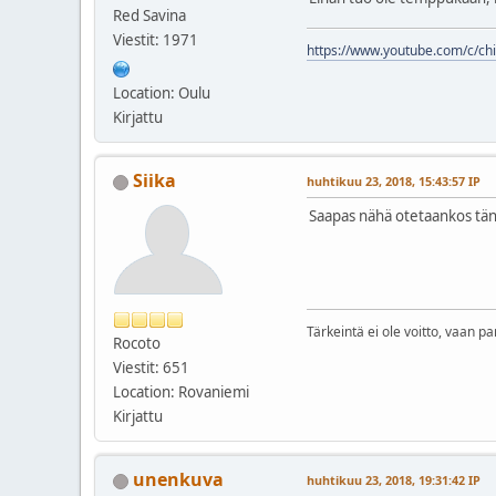
Red Savina
Viestit: 1971
https://www.youtube.com/c/chil
Location: Oulu
Kirjattu
Siika
huhtikuu 23, 2018, 15:43:57 IP
Saapas nähä otetaankos tänää
Tärkeintä ei ole voitto, vaan pa
Rocoto
Viestit: 651
Location: Rovaniemi
Kirjattu
unenkuva
huhtikuu 23, 2018, 19:31:42 IP