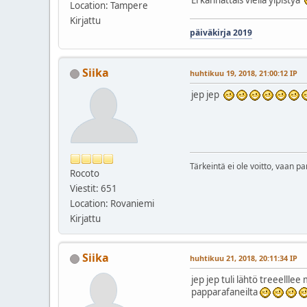
Location: Tampere
Kirjattu
päiväkirja 2019
Siika
huhtikuu 19, 2018, 21:00:12 IP
jep jep
Tärkeintä ei ole voitto, vaan pa
Rocoto
Viestit: 651
Location: Rovaniemi
Kirjattu
Siika
huhtikuu 21, 2018, 20:11:34 IP
jep jep tuli lähtö treeellle
papparafaneilta