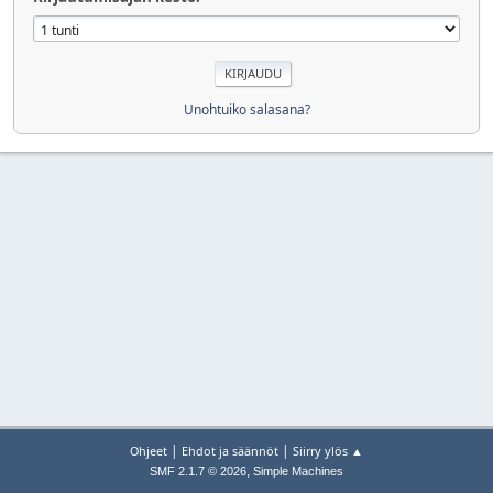
Unohtuiko salasana?
|
|
Ohjeet
Ehdot ja säännöt
Siirry ylös ▲
,
SMF 2.1.7 © 2026
Simple Machines