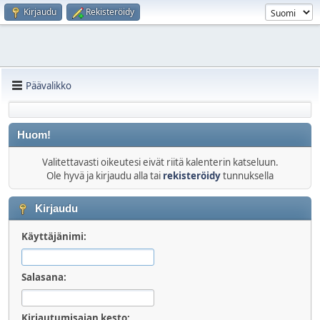
Kirjaudu
Rekisteröidy
Päävalikko
Huom!
Valitettavasti oikeutesi eivät riitä kalenterin katseluun.
Ole hyvä ja kirjaudu alla tai
rekisteröidy
tunnuksella
Kirjaudu
Käyttäjänimi:
Salasana:
Kirjautumisajan kesto: