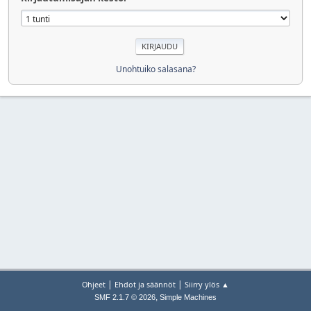
Unohtuiko salasana?
|
|
Ohjeet
Ehdot ja säännöt
Siirry ylös ▲
,
SMF 2.1.7 © 2026
Simple Machines