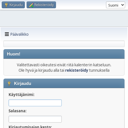
Kirjaudu
Rekisteröidy
Päävalikko
Huom!
Valitettavasti oikeutesi eivät riitä kalenterin katseluun.
Ole hyvä ja kirjaudu alla tai
rekisteröidy
tunnuksella
Kirjaudu
Käyttäjänimi:
Salasana:
Kirjautumisajan kesto: