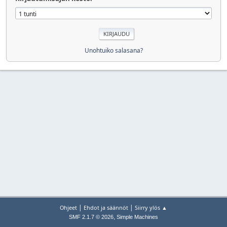
Unohtuiko salasana?
|
|
Ohjeet
Ehdot ja säännöt
Siirry ylös ▲
,
SMF 2.1.7 © 2026
Simple Machines