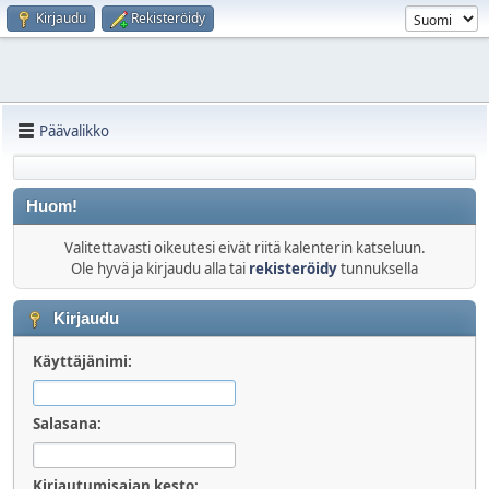
Kirjaudu
Rekisteröidy
Päävalikko
Huom!
Valitettavasti oikeutesi eivät riitä kalenterin katseluun.
Ole hyvä ja kirjaudu alla tai
rekisteröidy
tunnuksella
Kirjaudu
Käyttäjänimi:
Salasana:
Kirjautumisajan kesto: