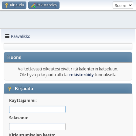
Kirjaudu
Rekisteröidy
Päävalikko
Huom!
Valitettavasti oikeutesi eivät riitä kalenterin katseluun.
Ole hyvä ja kirjaudu alla tai
rekisteröidy
tunnuksella
Kirjaudu
Käyttäjänimi:
Salasana:
Kirjautumisajan kesto: