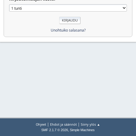
Unohtuiko salasana?
|
|
Ohjeet
Ehdot ja säännöt
Siirry ylös ▲
,
SMF 2.1.7 © 2026
Simple Machines