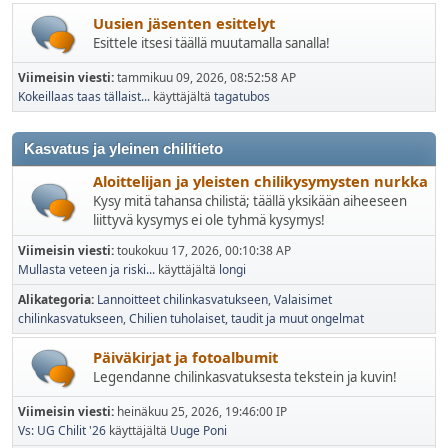
Uusien jäsenten esittelyt
Esittele itsesi täällä muutamalla sanalla!
Viimeisin viesti:
tammikuu 09, 2026, 08:52:58 AP
Kokeillaas taas tällaist...
käyttäjältä
tagatubos
Kasvatus ja yleinen chilitieto
Aloittelijan ja yleisten chilikysymysten nurkka
Kysy mitä tahansa chilistä; täällä yksikään aiheeseen
liittyvä kysymys ei ole tyhmä kysymys!
Viimeisin viesti:
toukokuu 17, 2026, 00:10:38 AP
Mullasta veteen ja riski...
käyttäjältä
longi
Alikategoria
Lannoitteet chilinkasvatukseen
Valaisimet
chilinkasvatukseen
Chilien tuholaiset, taudit ja muut ongelmat
Päiväkirjat ja fotoalbumit
Legendanne chilinkasvatuksesta tekstein ja kuvin!
Viimeisin viesti:
heinäkuu 25, 2026, 19:46:00 IP
Vs: UG Chilit '26
käyttäjältä
Uuge Poni