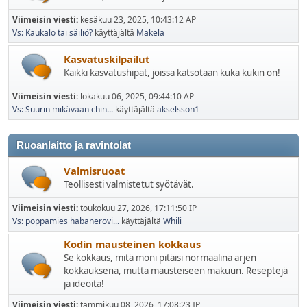
Viimeisin viesti:
kesäkuu 23, 2025, 10:43:12 AP
Vs: Kaukalo tai säiliö?
käyttäjältä
Makela
Kasvatuskilpailut
Kaikki kasvatushipat, joissa katsotaan kuka kukin on!
Viimeisin viesti:
lokakuu 06, 2025, 09:44:10 AP
Vs: Suurin mikävaan chin...
käyttäjältä
akselsson1
Ruoanlaitto ja ravintolat
Valmisruoat
Teollisesti valmistetut syötävät.
Viimeisin viesti:
toukokuu 27, 2026, 17:11:50 IP
Vs: poppamies habanerovi...
käyttäjältä
Whili
Kodin mausteinen kokkaus
Se kokkaus, mitä moni pitäisi normaalina arjen
kokkauksena, mutta mausteiseen makuun. Reseptejä
ja ideoita!
Viimeisin viesti:
tammikuu 08, 2026, 17:08:23 IP