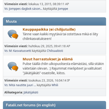
Viimeisin viesti:
lokakuu 13, 2015, 08:39:11 AP
Vs: Jomppes dagbok säson...
käyttäjältä
Jomppe
Muuta
Kauppapaikka (ei chilijutuille)
Tänne vaan kaikki myytävä tai ostettava mikä ei liity
chilinkasvatukseen!
Viimeisin viesti:
huhtikuu 29, 2025, 09:41:18 AP
Vs: M: Kasvatussetti
käyttäjältä
Chilisaabisti
Muut harrastukset ja elämä
Pulise täällä chilin ulkopuolisesta elämästäsi, sillä sitäkin
väitetään olevan. :) Rajummat mielipiteet ja valitukset
"Jäkätijäkäti"-osastolle, kiitos.
Viimeisin viesti:
toukokuu 23, 2026, 16:04:14 IP
Vs: Mitä nautitte juuri ...
käyttäjältä
Whili
Alikategoria
Jäkätijäkäti
Fatalii.net forums (in english)