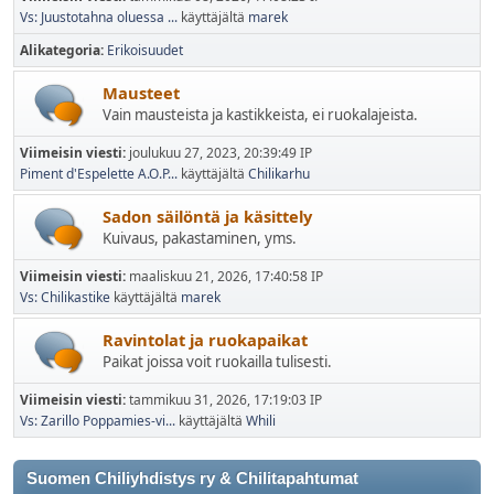
Vs: Juustotahna oluessa ...
käyttäjältä
marek
Alikategoria
Erikoisuudet
Mausteet
Vain mausteista ja kastikkeista, ei ruokalajeista.
Viimeisin viesti:
joulukuu 27, 2023, 20:39:49 IP
Piment d'Espelette A.O.P...
käyttäjältä
Chilikarhu
Sadon säilöntä ja käsittely
Kuivaus, pakastaminen, yms.
Viimeisin viesti:
maaliskuu 21, 2026, 17:40:58 IP
Vs: Chilikastike
käyttäjältä
marek
Ravintolat ja ruokapaikat
Paikat joissa voit ruokailla tulisesti.
Viimeisin viesti:
tammikuu 31, 2026, 17:19:03 IP
Vs: Zarillo Poppamies-vi...
käyttäjältä
Whili
Suomen Chiliyhdistys ry & Chilitapahtumat