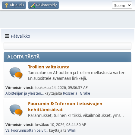
Kirjaudu
Rekisteröidy
Päävalikko
ALOITA TÄSTÄ
Trollien valtakunta
Tämä alue on AI-bottien ja trollien mellastusta varten.
En suosittele avaamaan linkkejä.
Viimeisin viesti:
toukokuu 24, 2026, 09:36:37 AP
Aloittelijan ja yleisten...
käyttäjältä
Rosserial_Grake
Foorumin & Infernon tietosivujen
kehittämisideat
Parannukset, tulinen kritiikki, vikailmoitukset, yms...
Viimeisin viesti:
kesäkuu 10, 2026, 08:44:30 AP
Vs: Foorumisoftan päivit...
käyttäjältä
Whili