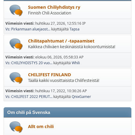
Suomen Chiliyhdistys ry
Finnish Chili Association
Viimeisin viesti:
huhtikuu 27, 2026, 12:55:16 IP
Vs: Pirkanmaan aluejaost...
käyttäjältä
Tapsa
Chilitapahtumat / -tapaamiset
Kaikkea chiliväen keskinäisistä kokoontumisista!
Viimeisin viesti:
elokuu 06, 2026, 05:58:33 AP
Vs: CHILIYHDISTYS 20 vuo...
käyttäjältä
Whili
CHILIFEST FINLAND
Täällä kaikki vuosittaisista Chilifesteistä!
Viimeisin viesti:
huhtikuu 17, 2022, 10:36:26 AP
Vs: CHILIFEST 2022 PERUT...
käyttäjältä
QnixGamer
Om chili på Svenska
Allt om chili