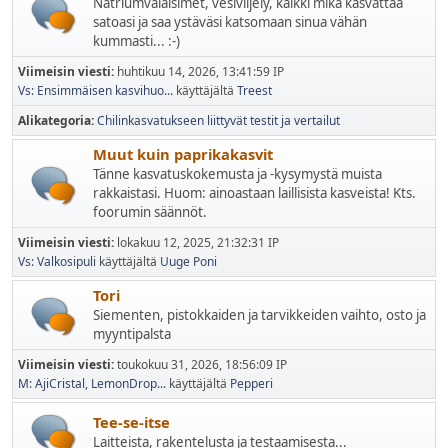
Natriumvalaisimet, vesiviljely, kaikki mikä kasvattaa
satoasi ja saa ystäväsi katsomaan sinua vähän
kummasti... :-)
Viimeisin viesti:
huhtikuu 14, 2026, 13:41:59 IP
Vs: Ensimmäisen kasvihuo...
käyttäjältä
Treest
Alikategoria
Chilinkasvatukseen liittyvät testit ja vertailut
Muut kuin paprikakasvit
Tänne kasvatuskokemusta ja -kysymystä muista
rakkaistasi. Huom: ainoastaan laillisista kasveista! Kts.
foorumin säännöt.
Viimeisin viesti:
lokakuu 12, 2025, 21:32:31 IP
Vs: Valkosipuli
käyttäjältä
Uuge Poni
Tori
Siementen, pistokkaiden ja tarvikkeiden vaihto, osto ja
myyntipalsta
Viimeisin viesti:
toukokuu 31, 2026, 18:56:09 IP
M: AjiCristal, LemonDrop...
käyttäjältä
Pepperi
Tee-se-itse
Laitteista, rakentelusta ja testaamisesta...