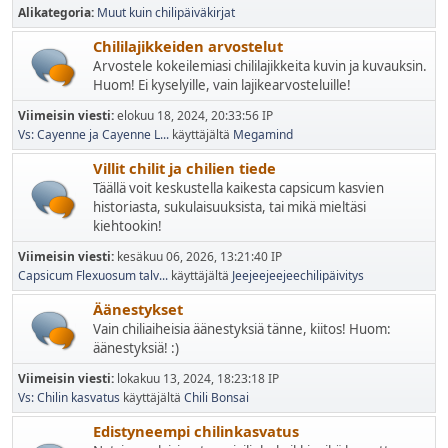
Alikategoria
Muut kuin chilipäiväkirjat
Chililajikkeiden arvostelut
Arvostele kokeilemiasi chililajikkeita kuvin ja kuvauksin.
Huom! Ei kyselyille, vain lajikearvosteluille!
Viimeisin viesti:
elokuu 18, 2024, 20:33:56 IP
Vs: Cayenne ja Cayenne L...
käyttäjältä
Megamind
Villit chilit ja chilien tiede
Täällä voit keskustella kaikesta capsicum kasvien
historiasta, sukulaisuuksista, tai mikä mieltäsi
kiehtookin!
Viimeisin viesti:
kesäkuu 06, 2026, 13:21:40 IP
Capsicum Flexuosum talv...
käyttäjältä
Jeejeejeejeechilipäivitys
Äänestykset
Vain chiliaiheisia äänestyksiä tänne, kiitos! Huom:
äänestyksiä! :)
Viimeisin viesti:
lokakuu 13, 2024, 18:23:18 IP
Vs: Chilin kasvatus
käyttäjältä
Chili Bonsai
Edistyneempi chilinkasvatus