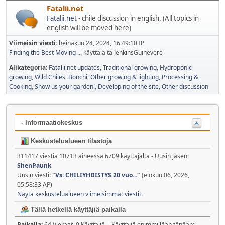
Fatalii.net
Fatalii.net
- chile discussion in english. (All topics in
english will be moved here)
Viimeisin viesti:
heinäkuu 24, 2024, 16:49:10 IP
Finding the Best Moving ...
käyttäjältä JenkinsGuinevere
Alikategoria
Fatalii.net updates
Traditional growing
Hydroponic
growing
Wild Chiles
Bonchi
Other growing & lighting
Processing &
Cooking
Show us your garden!
Developing of the site
Other discussion
- Informaatiokeskus
Keskustelualueen tilastoja
311417 viestiä 10713 aiheessa 6709 käyttäjältä - Uusin jäsen:
ShenPaunk
Uusin viesti:
"
Vs: CHILIYHDISTYS 20 vuo...
"
(elokuu 06, 2026,
05:58:33 AP)
Näytä keskustelualueen viimeisimmät viestit.
Tällä hetkellä käyttäjiä paikalla
Paikalla:
64 Vieraat, 0 Käyttäjiä - Käyttäjiä enimmillään tänään: