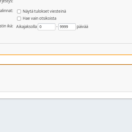
ärjestys:
alinnat:
Näytä tulokset viesteinä
Hae vain otsikoista
stin ikä:
Aikajaksolla
-
päivää