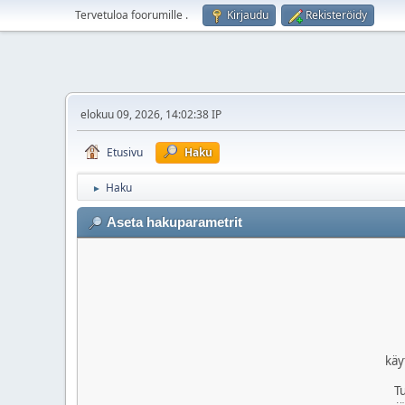
Tervetuloa foorumille
.
Kirjaudu
Rekisteröidy
elokuu 09, 2026, 14:02:38 IP
Etusivu
Haku
Haku
►
Aseta hakuparametrit
käy
T