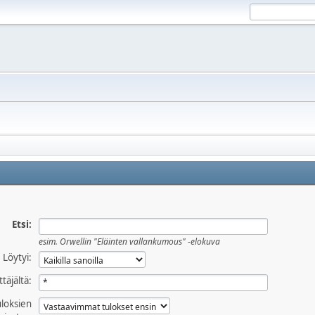
Etsi:
esim.
Orwellin "Eläinten vallankumous" -elokuva
Löytyi:
ttäjältä:
uloksien