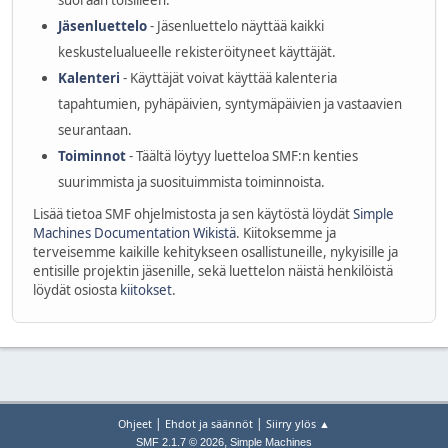
suoraan toisilleen.
Jäsenluettelo
- Jäsenluettelo näyttää kaikki
keskustelualueelle rekisteröityneet käyttäjät.
Kalenteri
- Käyttäjät voivat käyttää kalenteria
tapahtumien, pyhäpäivien, syntymäpäivien ja vastaavien
seurantaan.
Toiminnot
- Täältä löytyy luetteloa SMF:n kenties
suurimmista ja suosituimmista toiminnoista.
Lisää tietoa SMF ohjelmistosta ja sen käytöstä löydät
Simple
Machines Documentation Wikistä
. Kiitoksemme ja
terveisemme kaikille kehitykseen osallistuneille, nykyisille ja
entisille projektin jäsenille, sekä luettelon näistä henkilöistä
löydät osiosta
kiitokset
.
|
|
Ohjeet
Ehdot ja säännöt
Siirry ylös ▲
,
SMF 2.1.7 © 2026
Simple Machines