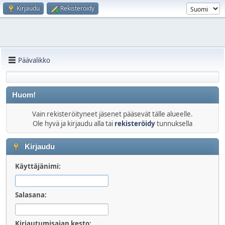
Kirjaudu
Rekisteröidy
Päävalikko
Huom!
Vain rekisteröityneet jäsenet pääsevät tälle alueelle.
Ole hyvä ja kirjaudu alla tai
rekisteröidy
tunnuksella
Kirjaudu
Käyttäjänimi:
Salasana:
Kirjautumisajan kesto: