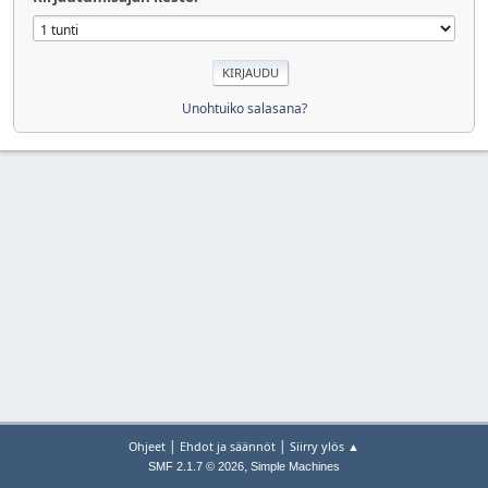
Unohtuiko salasana?
|
|
Ohjeet
Ehdot ja säännöt
Siirry ylös ▲
,
SMF 2.1.7 © 2026
Simple Machines