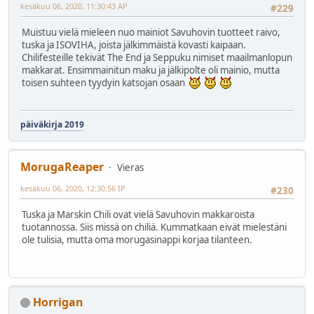
kesäkuu 06, 2020, 11:30:43 AP
#229
Muistuu vielä mieleen nuo mainiot Savuhovin tuotteet raivo,
tuska ja ISOVIHA, joista jälkimmäistä kovasti kaipaan.
Chilifesteille tekivät The End ja Seppuku nimiset maailmanlopun
makkarat. Ensimmainitun maku ja jälkipolte oli mainio, mutta
toisen suhteen tyydyin katsojan osaan
päiväkirja 2019
MorugaReaper
Vieras
kesäkuu 06, 2020, 12:30:56 IP
#230
Tuska ja Marskin Chili ovat vielä Savuhovin makkaroista
tuotannossa. Siis missä on chiliä. Kummatkaan eivät mielestäni
ole tulisia, mutta oma morugasinappi korjaa tilanteen.
Horrigan