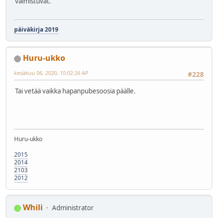
valmistuvat.
päiväkirja 2019
Huru-ukko
kesäkuu 06, 2020, 10:02:26 AP
#228
Tai vetää vaikka hapanpubesoosia päälle.
Huru-ukko
2015
2014
2103
2012
Whili
Administrator