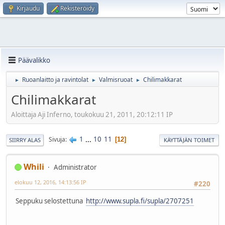
Kirjaudu
Rekisteröidy
Päävalikko
Ruoanlaitto ja ravintolat
Valmisruoat
Chilimakkarat
►
►
►
Chilimakkarat
Aloittaja Aji Inferno, toukokuu 21, 2011, 20:12:11 IP
1
...
10
11
Sivuja
12
SIIRRY ALAS
KÄYTTÄJÄN TOIMET
Whili
Administrator
elokuu 12, 2016, 14:13:56 IP
#220
Seppuku selostettuna
http://www.supla.fi/supla/2707251