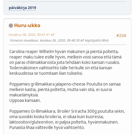
päiväkirja 2019
Huru-ukko
kesäkuu 06, 2020, 09:41:41 AP
#226
Viimeisin muokkaus
: kesäkuu 06, 2020, 09:48:30 AP käyttäjältä Whili
Carolina reaper Wilhelm hyvän makuinen ja pientä poltetta,
reaper maku tulee esille hyvin, melkein voisi sanoa että tämä
on paras chilimakkaroista joita tehdään koko kansan ruoaksi.
Todennäköinen vaihtoehto tälle herkulle on että kansan
keskuudessa se tuomitaan liian tuliseksi.
Poppamies grillimakkara jalapeno-cheese Poutulta on samaa
melkein kastia, pientä poltetta, mutta vain sitä, ei suuria
makuelämyksiä.
Uppoaa kansaan.
Poppamies Grillimakkara, Broiler Sriracha 300g poutulta sekin,
oma suosikki koska broileria, ei sikaa kuin kuoressa,
laktoositon/gluteeniton, ei paljoa poltetta, hyvänmakuinen.
Punaista lihaa vältteville hyvä vaihtoehto.