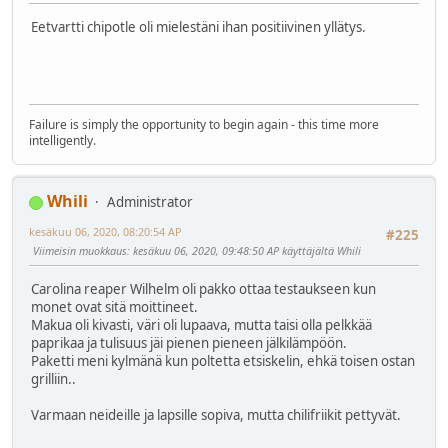
Eetvartti chipotle oli mielestäni ihan positiivinen yllätys.
Failure is simply the opportunity to begin again - this time more
intelligently.
Whili
Administrator
kesäkuu 06, 2020, 08:20:54 AP
#225
Viimeisin muokkaus
: kesäkuu 06, 2020, 09:48:50 AP käyttäjältä Whili
Carolina reaper Wilhelm oli pakko ottaa testaukseen kun
monet ovat sitä moittineet.
Makua oli kivasti, väri oli lupaava, mutta taisi olla pelkkää
paprikaa ja tulisuus jäi pienen pieneen jälkilämpöön.
Paketti meni kylmänä kun poltetta etsiskelin, ehkä toisen ostan
grilliin..
Varmaan neideille ja lapsille sopiva, mutta chilifriikit pettyvät.