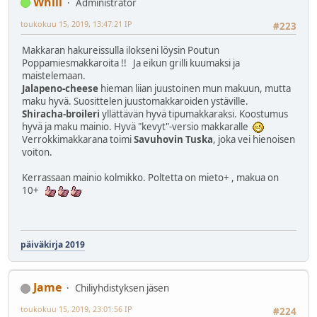
Whili
Administrator
toukokuu 15, 2019, 13:47:21 IP
#223
Makkaran hakureissulla ilokseni löysin Poutun
Poppamiesmakkaroita !! Ja eikun grilli kuumaksi ja
maistelemaan.
Jalapeno-cheese
hieman liian juustoinen mun makuun, mutta
maku hyvä. Suosittelen juustomakkaroiden ystäville.
Shiracha-broileri
yllättävän hyvä tipumakkaraksi. Koostumus
hyvä ja maku mainio. Hyvä "kevyt"-versio makkaralle
Verrokkimakkarana toimi
Savuhovin Tuska
, joka vei hienoisen
voiton.
Kerrassaan mainio kolmikko. Poltetta on mieto+ , makua on
10+
päiväkirja 2019
Jame
Chiliyhdistyksen jäsen
toukokuu 15, 2019, 23:01:56 IP
#224