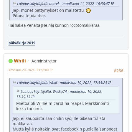
Lainaus käyttäjältä: marek - maaliskuu 11, 2022, 16:58:47 IP
Jep, monet pettymykset on maistettu
Pitäisi tehdä itse.
Tai hakea Penalta (Heinä) kunnon rocotomakkaraa..
päiväkirja 2019
Whili
Administrator
kesäkuu 20, 2024, 13:38:00 IP
#236
Lainaus käyttäjältä: Whili - maaliskuu 10, 2022, 17:55:25 IP
Lainaus käyttäjältä: Wesku74 - maaliskuu 10, 2022,
17:39:13 IP
Mietoa oli Wilhelm carolina reaper. Markkinointi
kikka toi nimi.
Jep, ei kaupoista saa chilin syöjille oikeaa tulista
makkaraa.
Mutta kyllä noitakin ovat facebookin puolella sanoneet