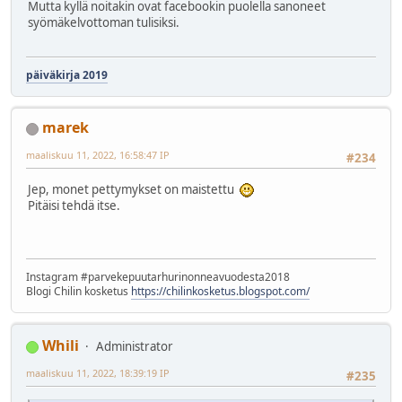
Mutta kyllä noitakin ovat facebookin puolella sanoneet
syömäkelvottoman tulisiksi.
päiväkirja 2019
marek
maaliskuu 11, 2022, 16:58:47 IP
#234
Jep, monet pettymykset on maistettu
Pitäisi tehdä itse.
Instagram #parvekepuutarhurinonneavuodesta2018
Blogi Chilin kosketus
https://chilinkosketus.blogspot.com/
Whili
Administrator
maaliskuu 11, 2022, 18:39:19 IP
#235