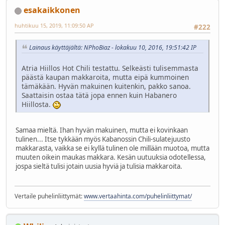
esakaikkonen
huhtikuu 15, 2019, 11:09:50 AP
#222
Lainaus käyttäjältä: NPhoBiaz - lokakuu 10, 2016, 19:51:42 IP
Atria Hiillos Hot Chili testattu. Selkeästi tulisemmasta
päästä kaupan makkaroita, mutta eipä kummoinen
tämäkään. Hyvän makuinen kuitenkin, pakko sanoa.
Saattaisin ostaa tätä jopa ennen kuin Habanero
Hiillosta.
Samaa mieltä. Ihan hyvän makuinen, mutta ei kovinkaan
tulinen... Itse tykkään myös Kabanossin Chili-sulatejuusto
makkarasta, vaikka se ei kyllä tulinen ole millään muotoa, mutta
muuten oikein maukas makkara. Kesän uutuuksia odotellessa,
jospa sieltä tulisi jotain uusia hyviä ja tulisia makkaroita.
Vertaile puhelinliittymät:
www.vertaahinta.com/puhelinliittymat/