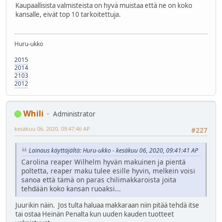
Kaupaallisista valmisteista on hyvä muistaa että ne on koko
kansalle, eivät top 10 tarkoitettuja.
Huru-ukko
2015
2014
2103
2012
Whili
Administrator
kesäkuu 06, 2020, 09:47:46 AP
#227
Lainaus käyttäjältä: Huru-ukko - kesäkuu 06, 2020, 09:41:41 AP
Carolina reaper Wilhelm hyvän makuinen ja pientä
poltetta, reaper maku tulee esille hyvin, melkein voisi
sanoa että tämä on paras chilimakkaroista joita
tehdään koko kansan ruoaksi...
Juurikin näin. Jos tulta haluaa makkaraan niin pitää tehdä itse
tai ostaa Heinän Penalta kun uuden kauden tuotteet