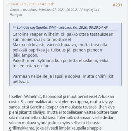
heinäkuu 06, 2021, 23:48:51 IP
#231
Viimeisin muokkaus
: heinäkuu 07, 2021, 00:00:21 AP käyttäjältä
Horrigan
Lainaus käyttäjältä: Whili - kesäkuu 06, 2020, 08:20:54 AP
Carolina reaper Wilhelm oli pakko ottaa testaukseen
kun monet ovat sitä moittineet.
Makua oli kivasti, väri oli lupaava, mutta taisi olla
pelkkää paprikaa ja tulisuus jäi pienen pieneen
jälkilämpöön.
Paketti meni kylmänä kun poltetta etsiskelin, ehkä
toisen ostan grilliin..
Varmaan neideille ja lapsille sopiva, mutta chilifriikit
pettyvät.
Itselleni Wilhelmit, Kabanossit ja muut perinteiset A-luokan
rusto- & jännemakkarat eivät yleensä uppoa, mutta täytyy
sanoa, että Carolina Reaper on maukasta tavaraa. Ihan kiva
pieni pikantti säväys, mutta ei todellakaan vastaa poltteeltaan
sitä mitä nimeltä odottaisi. Tulen silti ostamaan vast'edeskin,
sillä on mukava syödä joskus myös sellaista klassista
grillimakkaraa, joka ei vaadi ämpärikaupalla sinappia