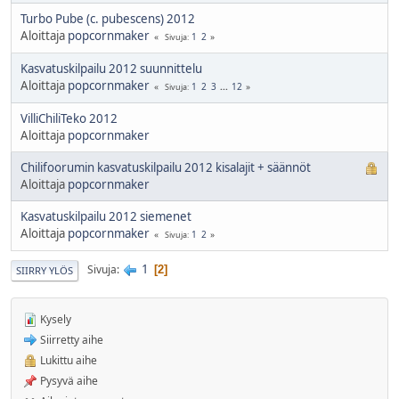
Turbo Pube (c. pubescens) 2012
Aloittaja
popcornmaker
1
2
Sivuja
Kasvatuskilpailu 2012 suunnittelu
Aloittaja
popcornmaker
1
2
3
...
12
Sivuja
VilliChiliTeko 2012
Aloittaja
popcornmaker
Chilifoorumin kasvatuskilpailu 2012 kisalajit + säännöt
Aloittaja
popcornmaker
Kasvatuskilpailu 2012 siemenet
Aloittaja
popcornmaker
1
2
Sivuja
1
Sivuja
2
SIIRRY YLÖS
Kysely
Siirretty aihe
Lukittu aihe
Pysyvä aihe