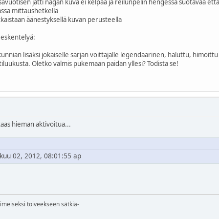
issavuotisen jätti nagan kuva ei kelpaa ja reilunpelin hengessä suotavaa et
skassa mittaushetkellä
a ratkaistaan äänestyksellä kuvan perusteella
teeskentelyä:
nian lisäksi jokaiselle sarjan voittajalle legendaarinen, haluttu, himoit
tiluukusta. Oletko valmis pukemaan paidan yllesi? Todista se!
taas hieman aktivoitua...
okuu 02, 2012, 08:01:55 ap
iimeiseksi toiveekseen sätkiä-