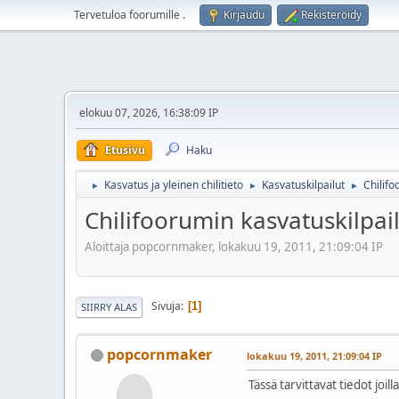
Tervetuloa foorumille
.
Kirjaudu
Rekisteröidy
elokuu 07, 2026, 16:38:09 IP
Etusivu
Haku
Kasvatus ja yleinen chilitieto
Kasvatuskilpailut
Chilifo
►
►
►
Chilifoorumin kasvatuskilpail
Aloittaja popcornmaker, lokakuu 19, 2011, 21:09:04 IP
Sivuja
1
SIIRRY ALAS
popcornmaker
lokakuu 19, 2011, 21:09:04 IP
Tässä tarvittavat tiedot joil