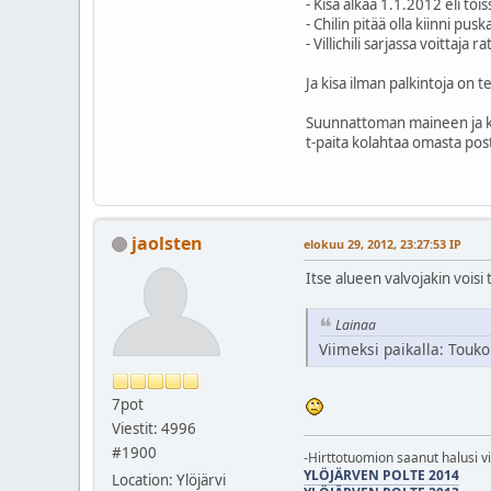
- Kisa alkaa 1.1.2012 eli to
- Chilin pitää olla kiinni pu
- Villichili sarjassa voittaj
Ja kisa ilman palkintoja on 
Suunnattoman maineen ja kun
t-paita kolahtaa omasta pos
jaolsten
elokuu 29, 2012, 23:27:53 IP
Itse alueen valvojakin voisi 
Lainaa
Viimeksi paikalla: Touk
7pot
Viestit: 4996
#1900
-Hirttotuomion saanut halusi v
YLÖJÄRVEN POLTE 2014
Location: Ylöjärvi