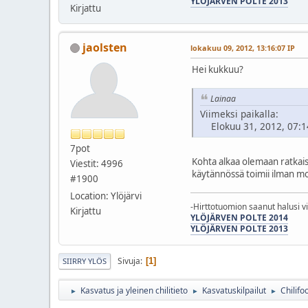
YLÖJÄRVEN POLTE 2013
Kirjattu
jaolsten
lokakuu 09, 2012, 13:16:07 IP
Hei kukkuu?
Lainaa
Viimeksi paikalla:
Elokuu 31, 2012, 07:1
7pot
Kohta alkaa olemaan ratkaisu
Viestit: 4996
käytännössä toimii ilman mo
#1900
Location: Ylöjärvi
-Hirttotuomion saanut halusi v
Kirjattu
YLÖJÄRVEN POLTE 2014
YLÖJÄRVEN POLTE 2013
Sivuja
1
SIIRRY YLÖS
Kasvatus ja yleinen chilitieto
Kasvatuskilpailut
Chilifo
►
►
►