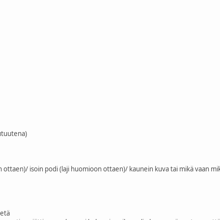
uutuutena)
on ottaen)/ isoin podi (laji huomioon ottaen)/ kaunein kuva tai mikä vaan m
letä