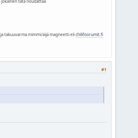
tä jokainen tätä noudattaa
tu ja takuuvarma mimmi/äijä magneetti eli
chilifoorumit.fi
#1