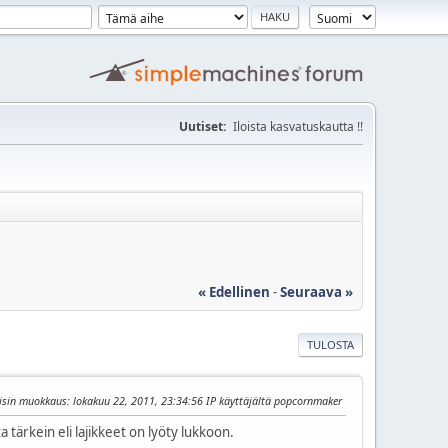
Uutiset:
Iloista kasvatuskautta !!
« Edellinen
-
Seuraava »
TULOSTA
isin muokkaus
: lokakuu 22, 2011, 23:34:56 IP käyttäjältä popcornmaker
a tärkein eli lajikkeet on lyöty lukkoon.