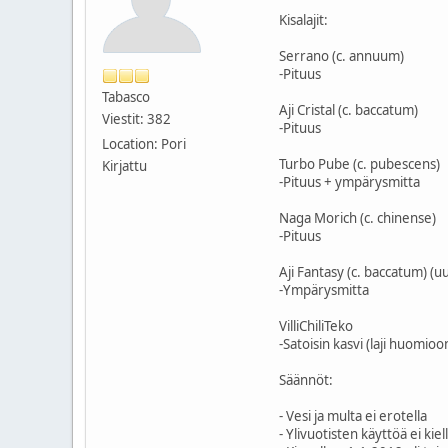
Kisalajit:
Serrano (c. annuum)
-Pituus
Tabasco
Aji Cristal (c. baccatum)
Viestit: 382
-Pituus
Location: Pori
Turbo Pube (c. pubescens)
Kirjattu
-Pituus + ympärysmitta
Naga Morich (c. chinense)
-Pituus
Aji Fantasy (c. baccatum) (
-Ympärysmitta
VilliChiliTeko
-Satoisin kasvi (laji huomio
Säännöt:
- Vesi ja multa ei erotella
- Ylivuotisten käyttöä ei kiel