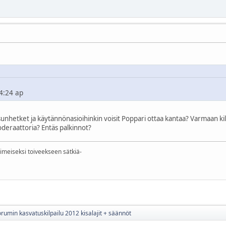
4:24 ap
nhetket ja käytännönasioihinkin voisit Poppari ottaa kantaa? Varmaan kilpa
deraattoria? Entäs palkinnot?
iimeiseksi toiveekseen sätkiä-
orumin kasvatuskilpailu 2012 kisalajit + säännöt