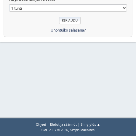
Unohtuiko salasana?
|
|
Ohjeet
Ehdot ja säännöt
Siirry ylös ▲
,
SMF 2.1.7 © 2026
Simple Machines