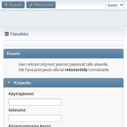
Kirjaudu
Rekisteröidy
Päävalikko
Huom!
Vain rekisteröityneet jäsenet pääsevät tälle alueelle.
Ole hyvä ja kirjaudu alla tai
rekisteröidy
tunnuksella
Kirjaudu
Käyttäjänimi:
Salasana:
Kirjautumisajan kesto: