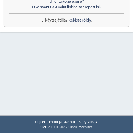
Unohtuiko salasana?
Etkö saanut aktivointilinkkiä sähköpostiisi?
Ei käyttäjätiliä?
Rekisteröidy
.
|
|
Ohjeet
Ehdot ja säännöt
Siirry ylös ▲
,
SMF 2.1.7 © 2026
Simple Machines