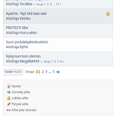
Aloittaja
Torakka
1
2
3
...
17
Sivuja
Apache - Nyt sitä taas saa!
Aloittaja
Vetsku
PROTESTI liike
Aloittaja
Huru-ukko
Suuri joululahjakeskustelu!
Aloittaja
Ryhis
Nykynuorison olemus
Aloittaja
MegaRatt44
1
2
3
4
Sivuja
2
3
...
5
Sivuja
1
SIIRRY YLÖS
Kysely
Siirretty aihe
Lukittu aihe
Pysyvä aihe
Aihe jota seuraat