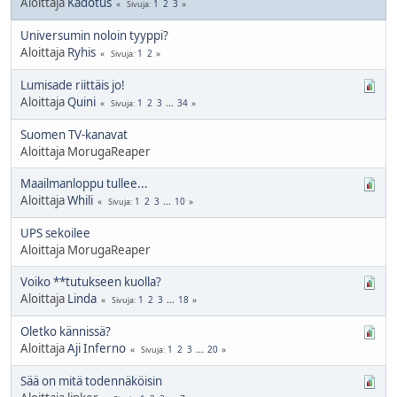
Aloittaja
Kadotus
1
2
3
Sivuja
Universumin noloin tyyppi?
Aloittaja
Ryhis
1
2
Sivuja
Lumisade riittäis jo!
Aloittaja
Quini
1
2
3
...
34
Sivuja
Suomen TV-kanavat
Aloittaja MorugaReaper
Maailmanloppu tullee...
Aloittaja
Whili
1
2
3
...
10
Sivuja
UPS sekoilee
Aloittaja MorugaReaper
Voiko **tutukseen kuolla?
Aloittaja
Linda
1
2
3
...
18
Sivuja
Oletko kännissä?
Aloittaja
Aji Inferno
1
2
3
...
20
Sivuja
Sää on mitä todennäköisin