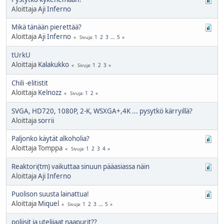
Aloittaja
Aji Inferno
Mikä tänään pierettää?
Aloittaja
Aji Inferno
1
2
3
...
5
Sivuja
tUrkU
Aloittaja
Kalakukko
1
2
3
Sivuja
Chili -elitistit
Aloittaja
Kelnozz
1
2
Sivuja
SVGA, HD720, 1080P, 2-K, WSXGA+,4K ... pysytkö kärryillä?
Aloittaja
sorrii
Paljonko käytät alkoholia?
Aloittaja Tomppa
1
2
3
4
Sivuja
Reaktori(tm) vaikuttaa sinuun pääasiassa näin
Aloittaja
Aji Inferno
Puolison suusta lainattua!
Aloittaja
Miquel
1
2
3
...
5
Sivuja
poliisit ja uteliiaat naapurit??