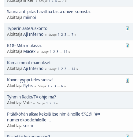
Aloittaja linker
1
2
3
...
7
Sivuja
Saunalahti pitäs hävittää tästä universumista.
Aloittaja
miimoi
Typerin aate/uskonto
Aloittaja
Aji Inferno
1
2
3
...
7
Sivuja
K18- Mitä mukissa.
Aloittaja
Macex
1
2
3
...
14
Sivuja
Kamalimmat mainokset
Aloittaja
Aji Inferno
1
2
3
...
14
Sivuja
Kovin tyyppi televisiossa!
Aloittaja
Ryhis
1
2
3
...
6
Sivuja
Tyhmin Radio/TV ohjelma?
Aloittaja Vate
1
2
3
Sivuja
Pitääköhän alkaa keksiä itse nimiä noille €$£@!"#¤
numerokoodichileille ...
Aloittaja
sorrii
Pystytkö kykenemään?