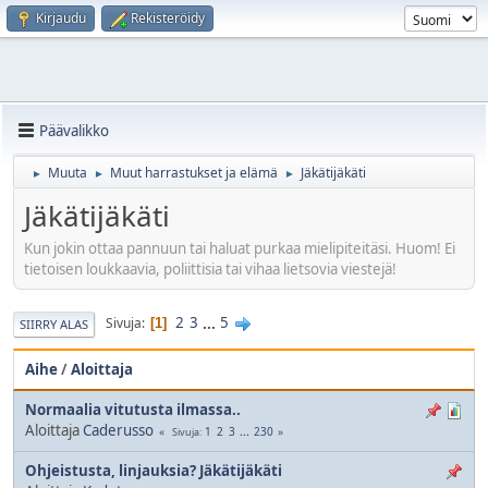
Kirjaudu
Rekisteröidy
Päävalikko
Muuta
Muut harrastukset ja elämä
Jäkätijäkäti
►
►
►
Jäkätijäkäti
Kun jokin ottaa pannuun tai haluat purkaa mielipiteitäsi. Huom! Ei
tietoisen loukkaavia, poliittisia tai vihaa lietsovia viestejä!
2
3
...
5
Sivuja
1
SIIRRY ALAS
Aihe
/
Aloittaja
Normaalia vitutusta ilmassa..
Aloittaja
Caderusso
1
2
3
...
230
Sivuja
Ohjeistusta, linjauksia? Jäkätijäkäti