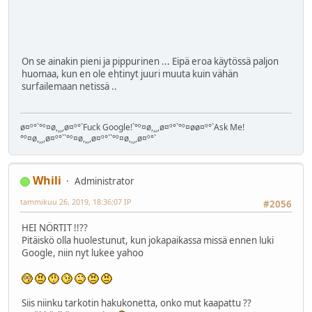
On se ainakin pieni ja pippurinen ... Eipä eroa käytössä paljon
huomaa, kun en ole ehtinyt juuri muuta kuin vähän
surfailemaan netissä ..
ø¤º°`°º¤ø,¸¸,ø¤º°`Fuck Google!`°º¤ø,¸¸,ø¤º°`°º¤øø¤º°`Ask Me!
°º¤ø,¸¸,ø¤º°``°º¤ø,¸¸,ø¤º°``°º¤ø,¸¸,ø¤º°`
Whili
Administrator
tammikuu 26, 2019, 18:36:07 IP
#2056
HEI NÖRTIT !!??
Pitäiskö olla huolestunut, kun jokapaikassa missä ennen luki
Google, niin nyt lukee yahoo
Siis niinku tarkotin hakukonetta, onko mut kaapattu ??