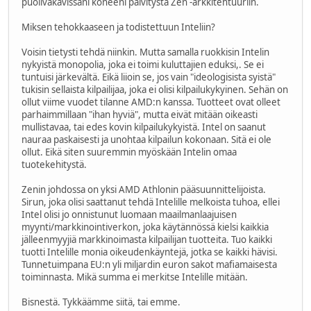
puolivakavissani koneeni päivitystä Zen -arkkitehtuuriin.
Miksen tehokkaaseen ja todistettuun Inteliin?
Voisin tietysti tehdä niinkin. Mutta samalla ruokkisin Intelin
nykyistä monopolia, joka ei toimi kuluttajien eduksi,. Se ei
tuntuisi järkevältä. Eikä liioin se, jos vain "ideologisista syistä"
tukisin sellaista kilpailijaa, joka ei olisi kilpailukykyinen. Sehän on
ollut viime vuodet tilanne AMD:n kanssa. Tuotteet ovat olleet
parhaimmillaan "ihan hyviä", mutta eivät mitään oikeasti
mullistavaa, tai edes kovin kilpailukykyistä. Intel on saanut
nauraa paskaisesti ja unohtaa kilpailun kokonaan. Sitä ei ole
ollut. Eikä siten suuremmin myöskään Intelin omaa
tuotekehitystä.
Zenin johdossa on yksi AMD Athlonin pääsuunnittelijoista.
Sirun, joka olisi saattanut tehdä Intelille melkoista tuhoa, ellei
Intel olisi jo onnistunut luomaan maailmanlaajuisen
myynti/markkinointiverkon, joka käytännössä kielsi kaikkia
jälleenmyyjiä markkinoimasta kilpailijan tuotteita. Tuo kaikki
tuotti Intelille monia oikeudenkäyntejä, jotka se kaikki hävisi.
Tunnetuimpana EU:n yli miljardin euron sakot mafiamaisesta
toiminnasta. Mikä summa ei merkitse Intelille mitään.
Bisnestä. Tykkäämme siitä, tai emme.