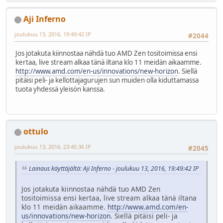
Aji Inferno
joulukuu 13, 2016, 19:49:42 IP
#2044
Jos jotakuta kiinnostaa nähdä tuo AMD Zen tositoimissa ensi
kertaa, live stream alkaa tänä iltana klo 11 meidän aikaamme.
http://www.amd.com/en-us/innovations/new-horizon
. Siellä
pitäisi peli- ja kellottajagurujen sun muiden olla kiduttamassa
tuota yhdessä yleisön kanssa.
ottulo
joulukuu 13, 2016, 23:45:36 IP
#2045
Lainaus käyttäjältä: Aji Inferno - joulukuu 13, 2016, 19:49:42 IP
Jos jotakuta kiinnostaa nähdä tuo AMD Zen
tositoimissa ensi kertaa, live stream alkaa tänä iltana
klo 11 meidän aikaamme.
http://www.amd.com/en-
us/innovations/new-horizon
. Siellä pitäisi peli- ja