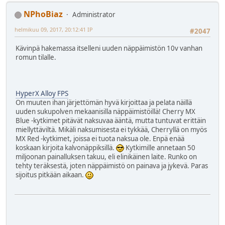
NPhoBiaz
Administrator
helmikuu 09, 2017, 20:12:41 IP
#2047
Kävinpä hakemassa itselleni uuden näppäimistön 10v vanhan
romun tilalle.
HyperX Alloy FPS
On muuten ihan järjettömän hyvä kirjoittaa ja pelata näillä
uuden sukupolven mekaanisilla näppäimistöillä! Cherry MX
Blue -kytkimet pitävät naksuvaa ääntä, mutta tuntuvat erittäin
miellyttäviltä. Mikäli naksumisesta ei tykkää, Cherryllä on myös
MX Red -kytkimet, joissa ei tuota naksua ole. Enpä enää
koskaan kirjoita kalvonäppiksillä.
Kytkimille annetaan 50
miljoonan painalluksen takuu, eli elinikäinen laite. Runko on
tehty teräksestä, joten näppäimistö on painava ja jykevä. Paras
sijoitus pitkään aikaan.