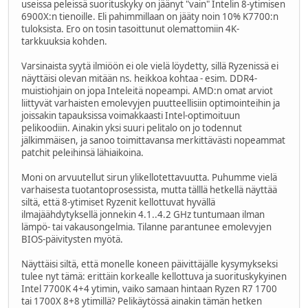
useissa peleissä suorituskyky on jäänyt "vain" Intelin 8-ytimisen
6900X:n tienoille. Eli pahimmillaan on jääty noin 10% K7700:n
tuloksista. Ero on tosin tasoittunut olemattomiin 4K-
tarkkuuksia kohden.
Varsinaista syytä ilmiöön ei ole vielä löydetty, sillä Ryzenissä ei
näyttäisi olevan mitään ns. heikkoa kohtaa - esim. DDR4-
muistiohjain on jopa Inteleitä nopeampi. AMD:n omat arviot
liittyvät varhaisten emolevyjen puutteellisiin optimointeihin ja
joissakin tapauksissa voimakkaasti Intel-optimoituun
pelikoodiin. Ainakin yksi suuri pelitalo on jo todennut
jälkimmäisen, ja sanoo toimittavansa merkittävästi nopeammat
patchit peleihinsä lähiaikoina.
Moni on arvuutellut sirun ylikellotettavuutta. Puhumme vielä
varhaisesta tuotantoprosessista, mutta tälllä hetkellä näyttää
siltä, että 8-ytimiset Ryzenit kellottuvat hyvällä
ilmajäähdytyksellä jonnekin 4.1..4.2 GHz tuntumaan ilman
lämpö- tai vakausongelmia. Tilanne parantunee emolevyjen
BIOS-päivitysten myötä.
Näyttäisi siltä, että monelle koneen päivittäjälle kysymykseksi
tulee nyt tämä: erittäin korkealle kellottuva ja suorituskykyinen
Intel 7700K 4+4 ytimin, vaiko samaan hintaan Ryzen R7 1700
tai 1700X 8+8 ytimillä? Pelikäytössä ainakin tämän hetken