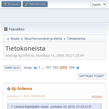
Kirjaudu
Rekisteröidy
Päävalikko
Muuta
Muut harrastukset ja elämä
Tietokoneista
►
►
►
Tietokoneista
Aloittaja Aji Inferno, heinäkuu 19, 2008, 00:21:20 AP
1
...
101
102
104
Sivuja
103
SIIRRY ALAS
KÄYTTÄJÄN TOIMET
Aji Inferno
joulukuu 11, 2016, 00:50:38 AP
#2040
Lainaus käyttäjältä: ottulo - joulukuu 10, 2016, 21:33:23 IP