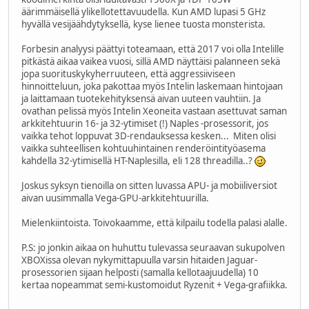
äärimmäisellä ylikellotettavuudella. Kun AMD lupasi 5 GHz
hyvällä vesijäähdytyksellä, kyse lienee tuosta monsterista.
Forbesin analyysi päättyi toteamaan, että 2017 voi olla Intelille
pitkästä aikaa vaikea vuosi, sillä AMD näyttäisi palanneen sekä
jopa suorituskykyherruuteen, että aggressiiviseen
hinnoitteluun, joka pakottaa myös Intelin laskemaan hintojaan
ja laittamaan tuotekehityksensä aivan uuteen vauhtiin. Ja
ovathan pelissä myös Intelin Xeoneita vastaan asettuvat saman
arkkitehtuurin 16- ja 32-ytimiset (!) Naples -prosessorit, jos
vaikka tehot loppuvat 3D-rendauksessa kesken... Miten olisi
vaikka suhteellisen kohtuuhintainen renderöintityöasema
kahdella 32-ytimisellä HT-Naplesilla, eli 128 threadilla..?
Joskus syksyn tienoilla on sitten luvassa APU- ja mobiiliversiot
aivan uusimmalla Vega-GPU-arkkitehtuurilla.
Mielenkiintoista. Toivokaamme, että kilpailu todella palasi alalle.
P.S: jo jonkin aikaa on huhuttu tulevassa seuraavan sukupolven
XBOXissa olevan nykymittapuulla varsin hitaiden Jaguar-
prosessorien sijaan helposti (samalla kellotaajuudella) 10
kertaa nopeammat semi-kustomoidut Ryzenit + Vega-grafiikka.