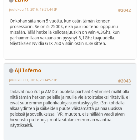
joulukuu 11, 2016, 19:31:44 IP
#2042
Onkohan siitä noin 5 vuotta, kun ostin tämän koneen
prosessorin. Se on i5 2500k, eikä juuri oo teho lopppunu
missään. Tällä hetkellä kellotaajuuskin on vain 4,3Ghz, kun
parhaimmillaan vakaana on pysynyt 5,1Ghz taajuudella.
Näyttiksien Nvidia GTX 760 vissiin ostin n.3v sitten.
Aji Inferno
joulukuu 11, 2016, 23:14:57 IP
#2043
Taitavat nuo i5:t ja AMD:n puolella parhaat 4-ytimiset mallit olla
niitä tämän hetken peleille ja muille vielä toistaiseksi riittäviä, eli
eivät suuremmin pullonkauloja suorituskyvylle. i3:n kohdalla
alkaa ydinten ja säikeiden puute väistämättä painaa uusissa
peleissä ja sovelluksissa. VR, muuten, ei sinällään vaadi aivan
hirveästi cpu-tehoja, mutta sitäkin enemmän vääntöä
näyttikseltä.