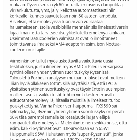
mukaan. Ryzen seuraa yli 60 anturilla eri osiensa lämpötilaa,
virrankulutusta, yms, ja ylikellottaa automaattisesti niin
korkealle, kunnes saavutetaan noin 60 asteen lämpötila.
Arvelisin, että emolevyissä tuon arvon voi säätää
haluamakseen. Isolla vesiblokilla mennään siis ilmeisesti varsin
lujaa ilman, että tarvitsee itse ylikellotella emolevyä lainkaan.
Useimmat laatucoolerien valmistajat ovat jo ilmoittaneet
toimittavansa ilmaiseksi AM4-adapterin esim. ison Noctua-
coolerin omistajille.
Viimeinkin on tullut myös uskottavilta vaikuttavia uusia
testituloksia, joista ilmenee myös AMD:n Piledriver-sarjassa
syntinä olleen yhden ytimen suorituskyky Ryzenissä.
Talouslehti Forbesin analyysin mukaan tulokset ovat melkein
"liian hyviä ollakseen totta", sillä näyttäisi siltä, että IPC ja
yksittäisen ytimen suorituskyky ovat täysin Intelin uusimpien
mallien tasolla, vaikka testit tehtiin vielä keskeneräisillä
esituotantoemolevyillä, hitaalla muistilla ja ilmeisesti turbo
poiskytkettynä. Vanha Piledriver-huippumalli FX9590 sai
kylmää kyytiä; Ryzenin yhden ytimen suorituskyky on peräti
60% tätä parempi samalla kellotaajuudella! Ja vieläpä
rampautetulla emolevyllä. Mielenkiintoinen seikka on se, että
esim. kaikki 6-ytimiset ovat TDP-arvoltaan vain 65W!
Huippumallit 95W. Huhutaan myös "super-Ryzenistä", jonka
koodimerkintä olisi luultavasti 1900X ja TDP 105W