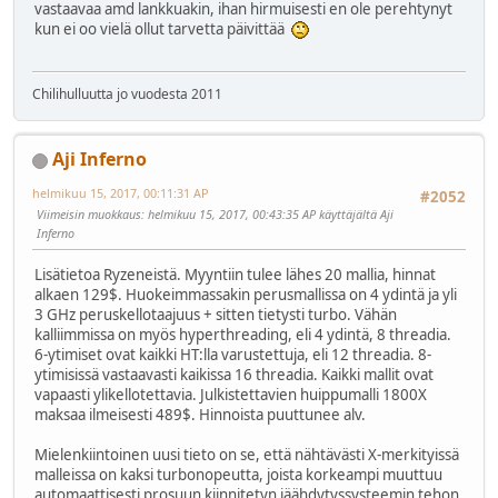
vastaavaa amd lankkuakin, ihan hirmuisesti en ole perehtynyt
kun ei oo vielä ollut tarvetta päivittää
Chilihulluutta jo vuodesta 2011
Aji Inferno
helmikuu 15, 2017, 00:11:31 AP
#2052
Viimeisin muokkaus
: helmikuu 15, 2017, 00:43:35 AP käyttäjältä Aji
Inferno
Lisätietoa Ryzeneistä. Myyntiin tulee lähes 20 mallia, hinnat
alkaen 129$. Huokeimmassakin perusmallissa on 4 ydintä ja yli
3 GHz peruskellotaajuus + sitten tietysti turbo. Vähän
kalliimmissa on myös hyperthreading, eli 4 ydintä, 8 threadia.
6-ytimiset ovat kaikki HT:lla varustettuja, eli 12 threadia. 8-
ytimisissä vastaavasti kaikissa 16 threadia. Kaikki mallit ovat
vapaasti ylikellotettavia. Julkistettavien huippumalli 1800X
maksaa ilmeisesti 489$. Hinnoista puuttunee alv.
Mielenkiintoinen uusi tieto on se, että nähtävästi X-merkityissä
malleissa on kaksi turbonopeutta, joista korkeampi muuttuu
automaattisesti prosuun kiinnitetyn jäähdytyssysteemin tehon