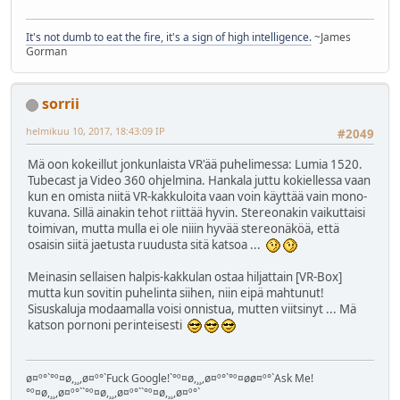
It's not dumb to eat the fire, it's a sign of high intelligence.
~James
Gorman
sorrii
helmikuu 10, 2017, 18:43:09 IP
#2049
Mä oon kokeillut jonkunlaista VR'ää puhelimessa: Lumia 1520.
Tubecast ja Video 360 ohjelmina. Hankala juttu kokiellessa vaan
kun en omista niitä VR-kakkuloita vaan voin käyttää vain mono-
kuvana. Sillä ainakin tehot riittää hyvin. Stereonakin vaikuttaisi
toimivan, mutta mulla ei ole niiin hyvää stereonäköä, että
osaisin siitä jaetusta ruudusta sitä katsoa ...
Meinasin sellaisen halpis-kakkulan ostaa hiljattain [VR-Box]
mutta kun sovitin puhelinta siihen, niin eipä mahtunut!
Sisuskaluja modaamalla voisi onnistua, mutten viitsinyt ... Mä
katson pornoni perinteisesti
ø¤º°`°º¤ø,¸¸,ø¤º°`Fuck Google!`°º¤ø,¸¸,ø¤º°`°º¤øø¤º°`Ask Me!
°º¤ø,¸¸,ø¤º°``°º¤ø,¸¸,ø¤º°``°º¤ø,¸¸,ø¤º°`