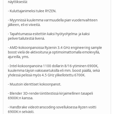
näyttiksestä:
- Kuluttajanimeksi tulee RYZEN.
- Myynnissä kuulemma varmuudella pian vuodenvaihteen
jälkeen, eli ei viiveitä.
- Tapahtumassa esitettiin kaksi hyötyohjelma- ja kaksi
pelivertailutestiä livenä.
- AMD-kokoonpanoissa Ryzenin 3.4 GHz engineering sample
boost vielä de-aktivoituna ja optimoimattomalla emolevyllä,
ajureilla, yms.
- Intel-kokoonpanoina 1100 dollarin 8/16-ytiminen 6900K,
kuulemma täysin vakioasetuksilla eli mm. boost päällä, sekä
yhdessä pelissä myös 4.5 GHz ylikellotettu 6700K.
- Muutoin identtiset kokoonpanot.
- Blender 3D-renderöintitestissä kirjaimellinen tasapeli
6900K:n kanssa.
- Handbrake videotranscoding-sovelluksessa Ryzen voitti
6900K:n selvästi.