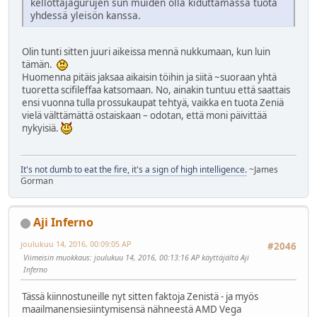
kellottajagurujen sun muiden olla kiduttamassa tuota
yhdessä yleisön kanssa.
Olin tunti sitten juuri aikeissa mennä nukkumaan, kun luin
tämän.
Huomenna pitäis jaksaa aikaisin töihin ja siitä ~suoraan yhtä
tuoretta scifileffaa katsomaan. No, ainakin tuntuu että saattais
ensi vuonna tulla prossukaupat tehtyä, vaikka en tuota Zeniä
vielä välttämättä ostaiskaan – odotan, että moni päivittää
nykyisiä.
It's not dumb to eat the fire, it's a sign of high intelligence.
~James
Gorman
Aji Inferno
joulukuu 14, 2016, 00:09:05 AP
#2046
Viimeisin muokkaus
: joulukuu 14, 2016, 00:13:16 AP käyttäjältä Aji
Inferno
Tässä kiinnostuneille nyt sitten faktoja Zenistä - ja myös
maailmanensiesiintymisensä nähneestä AMD Vega