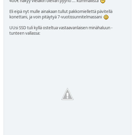
400€ näkyy vieläkin olevan pyynti ... kummallista
Eli eipä nyt mulle ainakaan tullut pakkomiellettä pävitellä
konettani, ja voin pitäytyä 7-vuotissunnitelmassani
UUsi SSD tuli kyllä osteltua vastaavanlaisen minähaluun -
tunteen vallassa: