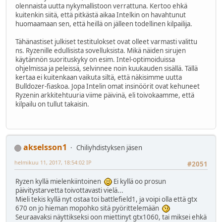
olennaista uutta nykymallistoon verrattuna. Kertoo ehkä
kuitenkin siitä, että pitkästä aikaa Intelkin on havahtunut
huomaamaan sen, että heillä on jälleen todellinen kilpailija.
Tähänastiset julkiset testitulokset ovat olleet varmasti valittu
ns. Ryzenille edullisista sovelluksista. Mikä näiden sirujen
käytännön suorituskyky on esim. Intel-optimoiduissa
ohjelmissa ja peleissä, selvinnee noin kuukauden sisällä. Tällä
kertaa ei kuitenkaan vaikuta siltä, että näkisimme uutta
Bulldozer-fiaskoa. Jopa Intelin omat insinöörit ovat kehuneet
Ryzenin arkkitehtuuria viime päivinä, eli toivokaamme, että
kilpailu on tullut takaisin.
akselsson1
Chiliyhdistyksen jäsen
helmikuu 11, 2017, 18:54:02 IP
#2051
Ryzen kyllä mielenkiintoinen
Ei kyllä oo prosun
päivitystarvetta toivottavasti vielä...
Mieli tekis kyllä nyt ostaa toi battlefield1, ja voipi olla että gtx
670 on jo hieman mopohko sitä pyörittelemään
Seuraavaksi näyttikseksi oon miettinyt gtx1060, tai miksei ehkä