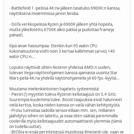
- Battlefield 1 -pelissä 4K:na jälleen tasatulos 6900K:n kanssa,
näyttiksenä molemmissa järein Nvidia.
- DoTa verkkopelissä Ryzen ja 6900K jälleen yhtä nopeita,
mutta ylikellotettu 6700K alkoi pätkiä ja pudottaa frameja
pahasti.
Eipä aivan hassumpaa. Etenkin kun 95 watin CPU
kokonaisuutena voitti noin 3 kertaa kalliimman (arvio) 140
watin CPU:n...
Lopuksi näyttivät sitten Rezenin yhdessä AMD:n uuden,
tulevan Vega-näytönohjaimen kanssa ajamassa uusinta Star
Wars-peliä 4K:na yhdellä näytönohjaimella yli 60 fps -kyytiä...
Muutama mielenkiintoinen hajatieto systeemistä:
- Pienin (!) myyntiin tuleva Ryzenin kellotaajuus on 3.4 GHz.
Suurempia kuulemma tulee. Boost-taajuuksia eivät halunneet
vielä kertoa, koska niiden kanssa on vielä vähän kehitystyötä.
- Prosu tunnistaa sadoilla sensoreillaan mm. sen, millainen
jäähdytys siihen on laitettu, ja osaa siten säätää paremmalla
coolerilla myös kellotaajuudet automaattisesti ylemmäs (tämä
on todella uutta!).
- BIOSta ei enää perinteisessä muodossa ilmeisesti ole, vaan se