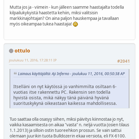
Mutta jos ja - viimein - kun jälleen saamme haastajalta todella
kilpailukykyistä haastetta kehiin, miksi valitsisin
markkinajohtajan? On aina paljon hauskempaa ja tavallaan
myös oikeampaa tukea haastajia!
ottulo
joulukuu 11, 2016, 17:28:11 IP
#2041
Lainaus käyttäjältä: Aji Inferno - joulukuu 11, 2016, 00:50:38 AP
Itselläni on nyt käytössä jo vanhimmilta osiltaan 6-
vuotias itse rakennettu PC. Rakensin sen todella
hyvistä osista, mikä näkyy tänä päivänä hyvänä
suorituskykynä oikeastaan kaikessa mahdollisessa.
Tuo saattaa olla osasyy siihen, miksi päivitys kiinnostaa jo nyt,
vaikka kasaamisesta on aikaa "vasta" n. neljä vuotta (osien tilaus
1.1.2013) ja silloin ostin tuoreehkon prossun. Se vain sattui
olemaan juurikin tuota Bulldozerin ekaa versiota, eli FX-6100.