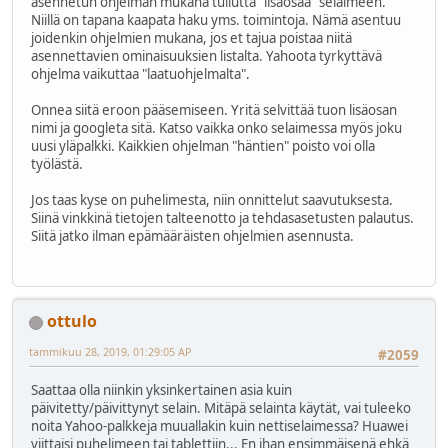
asennetun ohjelman mukana tullutta "lisäosaa" selaimeen.
Niillä on tapana kaapata haku yms. toimintoja. Nämä asentuu
joidenkin ohjelmien mukana, jos et tajua poistaa niitä
asennettavien ominaisuuksien listalta. Yahoota tyrkyttävä
ohjelma vaikuttaa "laatuohjelmalta".
Onnea siitä eroon pääsemiseen. Yritä selvittää tuon lisäosan
nimi ja googleta sitä. Katso vaikka onko selaimessa myös joku
uusi yläpalkki. Kaikkien ohjelman "häntien" poisto voi olla
työlästä.
Jos taas kyse on puhelimesta, niin onnittelut saavutuksesta.
Siinä vinkkinä tietojen talteenotto ja tehdasasetusten palautus.
Siitä jatko ilman epämääräisten ohjelmien asennusta.
ottulo
tammikuu 28, 2019, 01:29:05 AP
#2059
Saattaa olla niinkin yksinkertainen asia kuin
päivitetty/päivittynyt selain. Mitäpä selainta käytät, vai tuleeko
noita Yahoo-palkkeja muuallakin kuin nettiselaimessa? Huawei
viittaisi puhelimeen tai tablettiin... En ihan ensimmäisenä ehkä