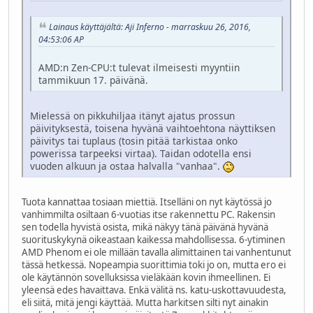
Lainaus käyttäjältä: Aji Inferno - marraskuu 26, 2016,
04:53:06 AP
AMD:n Zen-CPU:t tulevat ilmeisesti myyntiin
tammikuun 17. päivänä.
Mielessä on pikkuhiljaa itänyt ajatus prossun
päivityksestä, toisena hyvänä vaihtoehtona näyttiksen
päivitys tai tuplaus (tosin pitää tarkistaa onko
powerissa tarpeeksi virtaa). Taidan odotella ensi
vuoden alkuun ja ostaa halvalla "vanhaa".
Tuota kannattaa tosiaan miettiä. Itselläni on nyt käytössä jo
vanhimmilta osiltaan 6-vuotias itse rakennettu PC. Rakensin
sen todella hyvistä osista, mikä näkyy tänä päivänä hyvänä
suorituskykynä oikeastaan kaikessa mahdollisessa. 6-ytiminen
AMD Phenom ei ole millään tavalla alimittainen tai vanhentunut
tässä hetkessä. Nopeampia suorittimia toki jo on, mutta ero ei
ole käytännön sovelluksissa vieläkään kovin ihmeellinen. Ei
yleensä edes havaittava. Enkä välitä ns. katu-uskottavuudesta,
eli siitä, mitä jengi käyttää. Mutta harkitsen silti nyt ainakin