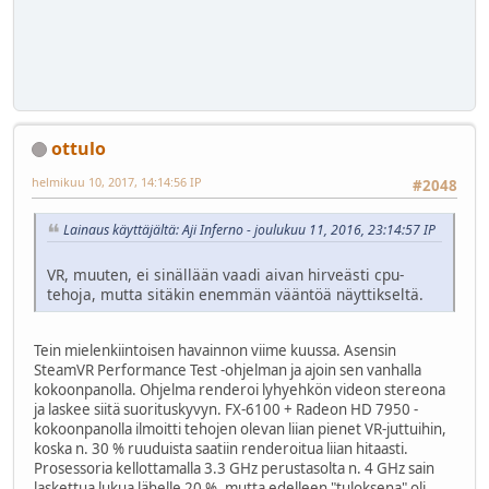
ottulo
helmikuu 10, 2017, 14:14:56 IP
#2048
Lainaus käyttäjältä: Aji Inferno - joulukuu 11, 2016, 23:14:57 IP
VR, muuten, ei sinällään vaadi aivan hirveästi cpu-
tehoja, mutta sitäkin enemmän vääntöä näyttikseltä.
Tein mielenkiintoisen havainnon viime kuussa. Asensin
SteamVR Performance Test -ohjelman ja ajoin sen vanhalla
kokoonpanolla. Ohjelma renderoi lyhyehkön videon stereona
ja laskee siitä suorituskyvyn. FX-6100 + Radeon HD 7950 -
kokoonpanolla ilmoitti tehojen olevan liian pienet VR-juttuihin,
koska n. 30 % ruuduista saatiin renderoitua liian hitaasti.
Prosessoria kellottamalla 3.3 GHz perustasolta n. 4 GHz sain
laskettua lukua lähelle 20 %, mutta edelleen "tuloksena" oli