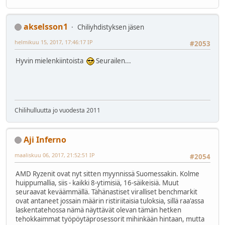
akselsson1
Chiliyhdistyksen jäsen
helmikuu 15, 2017, 17:46:17 IP
#2053
Hyvin mielenkiintoista
Seurailen...
Chilihulluutta jo vuodesta 2011
Aji Inferno
maaliskuu 06, 2017, 21:52:51 IP
#2054
AMD Ryzenit ovat nyt sitten myynnissä Suomessakin. Kolme
huippumallia, siis - kaikki 8-ytimisiä, 16-säikeisiä. Muut
seuraavat keväämmällä. Tähänastiset viralliset benchmarkit
ovat antaneet jossain määrin ristiriitaisia tuloksia, sillä raa'assa
laskentatehossa nämä näyttävät olevan tämän hetken
tehokkaimmat työpöytäprosessorit mihinkään hintaan, mutta