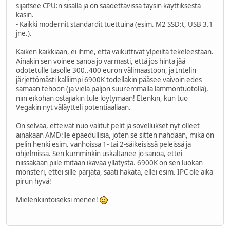
sijaitsee CPU:n sisällä ja on säädettävissä täysin käyttiksestä
käsin.
- Kaikki modernit standardit tuettuina (esim. M2 SSD:t, USB 3.1
jne.).
Kaiken kaikkiaan, ei ihme, että vaikuttivat ylpeiltä tekeleestään.
Ainakin sen voinee sanoa jo varmasti, että jos hinta jää
odotetulle tasolle 300..400 euron välimaastoon, ja Intelin
järjettömästi kalliimpi 6900K todellakin pääsee vaivoin edes
samaan tehoon (ja vielä paljon suuremmalla lämmöntuotolla),
niin eiköhän ostajiakin tule löytymään! Etenkin, kun tuo
Vegakin nyt väläytteli potentiaaliaan.
On selvää, etteivät nuo valitut pelit ja sovellukset nyt olleet
ainakaan AMD:lle epäedullisia, joten se sitten nähdään, mikä on
pelin henki esim. vanhoissa 1- tai 2-säikeisissä peleissä ja
ohjelmissa. Sen kumminkin uskaltanee jo sanoa, ettei
niissäkään piile mitään ikävää yllätystä. 6900K on sen luokan
monsteri, ettei sille pärjätä, saati hakata, ellei esim. IPC ole aika
pirun hyvä!
Mielenkiintoiseksi menee!