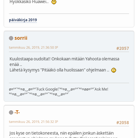
Hyökkäsikö Huawei..
päiväkirja 2019
sorrii
tammikuu 26, 2019, 21:36:50 IP
#2057
Kuulostaapa oudolta!! Onkokaan mitään Yahoota olemassa
enää ..
Lähetä kysymys "Pitääkö olla huolissaan" ohjelmaan ..
ø¤º°`°º¤ø,¸¸,ø¤º°`Fuck Google!`°º¤ø,¸¸,ø¤º°`°º¤øø¤º°`Ask Me!
°º¤ø,¸¸,ø¤º°``°º¤ø,¸¸,ø¤º°``°º¤ø,¸¸,ø¤º°`
-T-
tammikuu 26, 2019, 21:56:32 IP
#2058
Jos kyse on tietokoneesta, niin epäilen jonkun äskettäin