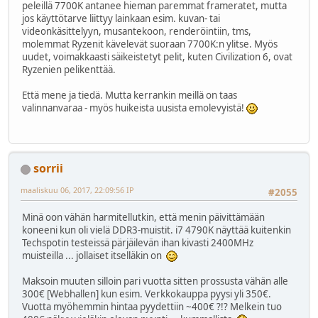
peleillä 7700K antanee hieman paremmat frameratet, mutta
jos käyttötarve liittyy lainkaan esim. kuvan- tai
videonkäsittelyyn, musantekoon, renderöintiin, tms,
molemmat Ryzenit kävelevät suoraan 7700K:n ylitse. Myös
uudet, voimakkaasti säikeistetyt pelit, kuten Civilization 6, ovat
Ryzenien pelikenttää.
Että mene ja tiedä. Mutta kerrankin meillä on taas
valinnanvaraa - myös huikeista uusista emolevyistä!
sorrii
maaliskuu 06, 2017, 22:09:56 IP
#2055
Minä oon vähän harmitellutkin, että menin päivittämään
koneeni kun oli vielä DDR3-muistit. i7 4790K näyttää kuitenkin
Techspotin testeissä pärjäilevän ihan kivasti 2400MHz
muisteilla ... jollaiset itselläkin on
Maksoin muuten silloin pari vuotta sitten prossusta vähän alle
300€ [Webhallen] kun esim. Verkkokauppa pyysi yli 350€.
Vuotta myöhemmin hintaa pyydettiin ~400€ ?!? Melkein tuo