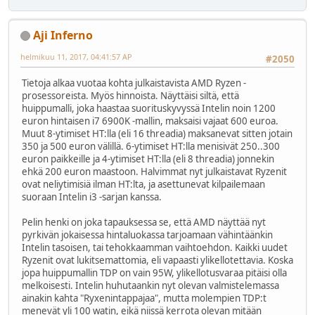
Aji Inferno
helmikuu 11, 2017, 04:41:57 AP
#2050
Tietoja alkaa vuotaa kohta julkaistavista AMD Ryzen -
prosessoreista. Myös hinnoista. Näyttäisi siltä, että
huippumalli, joka haastaa suorituskyvyssä Intelin noin 1200
euron hintaisen i7 6900K -mallin, maksaisi vajaat 600 euroa.
Muut 8-ytimiset HT:lla (eli 16 threadia) maksanevat sitten jotain
350 ja 500 euron välillä. 6-ytimiset HT:lla menisivät 250..300
euron paikkeille ja 4-ytimiset HT:lla (eli 8 threadia) jonnekin
ehkä 200 euron maastoon. Halvimmat nyt julkaistavat Ryzenit
ovat neliytimisiä ilman HT:lta, ja asettunevat kilpailemaan
suoraan Intelin i3 -sarjan kanssa.
Pelin henki on joka tapauksessa se, että AMD näyttää nyt
pyrkivän jokaisessa hintaluokassa tarjoamaan vähintäänkin
Intelin tasoisen, tai tehokkaamman vaihtoehdon. Kaikki uudet
Ryzenit ovat lukitsemattomia, eli vapaasti ylikellotettavia. Koska
jopa huippumallin TDP on vain 95W, ylikellotusvaraa pitäisi olla
melkoisesti. Intelin huhutaankin nyt olevan valmistelemassa
ainakin kahta "Ryxenintappajaa", mutta molempien TDP:t
menevät yli 100 watin, eikä niissä kerrota olevan mitään