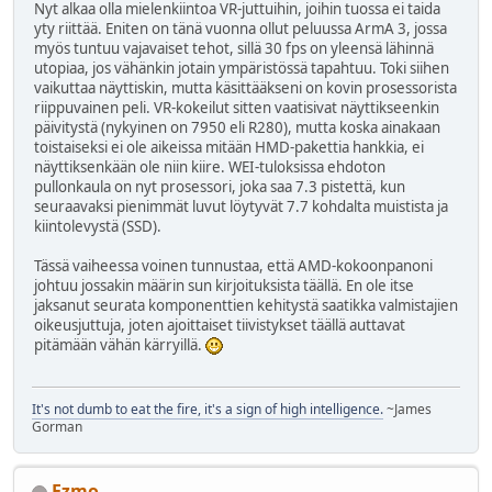
Nyt alkaa olla mielenkiintoa VR-juttuihin, joihin tuossa ei taida
yty riittää. Eniten on tänä vuonna ollut peluussa ArmA 3, jossa
myös tuntuu vajavaiset tehot, sillä 30 fps on yleensä lähinnä
utopiaa, jos vähänkin jotain ympäristössä tapahtuu. Toki siihen
vaikuttaa näyttiskin, mutta käsittääkseni on kovin prosessorista
riippuvainen peli. VR-kokeilut sitten vaatisivat näyttikseenkin
päivitystä (nykyinen on 7950 eli R280), mutta koska ainakaan
toistaiseksi ei ole aikeissa mitään HMD-pakettia hankkia, ei
näyttiksenkään ole niin kiire. WEI-tuloksissa ehdoton
pullonkaula on nyt prosessori, joka saa 7.3 pistettä, kun
seuraavaksi pienimmät luvut löytyvät 7.7 kohdalta muistista ja
kiintolevystä (SSD).
Tässä vaiheessa voinen tunnustaa, että AMD-kokoonpanoni
johtuu jossakin määrin sun kirjoituksista täällä. En ole itse
jaksanut seurata komponenttien kehitystä saatikka valmistajien
oikeusjuttuja, joten ajoittaiset tiivistykset täällä auttavat
pitämään vähän kärryillä.
It's not dumb to eat the fire, it's a sign of high intelligence.
~James
Gorman
Ezmo