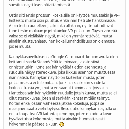
suositus näyttiksen päivittämisestä.
Ostin silti ensin prossun, koska sille on käyttöä muussakin ja VR-
laitteisto muilta osin puuttuu enkä ihan heti ole hankkimassa.
Ajoin testin uudelleen, ja kuinka ollakaan, nyt tehot riittävät
tuon testin mukaan jo jotakuinkin VR-pelailuun. Täysin vihreää
valoa se ei vieläkään näytä, mikä on ymmärrettävää, mutta
ainakin alustavanlaatuinen kokeilumahdollisuus on olemassa,
jos ei muuta.
Kännykkäsovelluksen ja Google Cardboard -kopion avulla olen
koittanut saada SteamVR:ää toimimaan, ja osin siinä
onnistunutkin. Kone saa kännykältä tiedon asennosta ja
ruudulla näkyy stereokuva, joka liikkuu asennon muuttuessa
ihan nätisti. Kännykän näyttö on kuitenkin musta, joten
pelaamisesta ei tule mitään. Jonkin aikaa koitin säädellä
laatuasetuksia ym, mutta en saanut toimimaan. Joissakin
tilanteissa sain kännykänkin ruudulle jotain kuvaa, mutta se ei
ollut stereokuvaa, joten ei senkään kanssa mitään tehnyt.
Koitan ehkä jossain vaiheessa jatkaa kokeiluja, jospa se
maaginen säätö vielä löytyisi. Resoluutio kännykän näytöllä on
noita kaupallisia VR-laitteita pienempi, joten en odota kovin
hyvälaatuista kokemusta, mutta ainakin huomattavasti
halvemmalla pääsee alkuun.