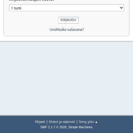
Unohtuiko salasana?
|
|
Ohjeet
Ehdot ja säännöt
Siirry ylös ▲
,
SMF 2.1.7 © 2026
Simple Machines