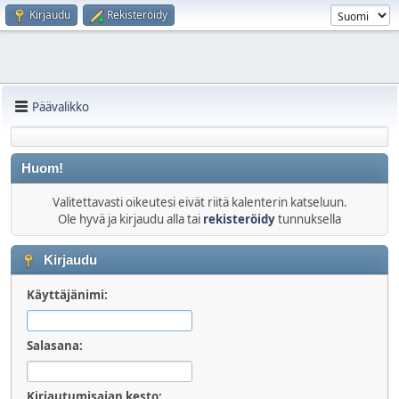
Kirjaudu
Rekisteröidy
Päävalikko
Huom!
Valitettavasti oikeutesi eivät riitä kalenterin katseluun.
Ole hyvä ja kirjaudu alla tai
rekisteröidy
tunnuksella
Kirjaudu
Käyttäjänimi:
Salasana:
Kirjautumisajan kesto: