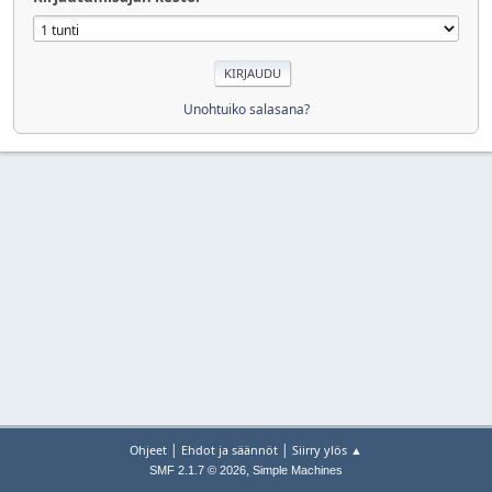
Unohtuiko salasana?
|
|
Ohjeet
Ehdot ja säännöt
Siirry ylös ▲
,
SMF 2.1.7 © 2026
Simple Machines