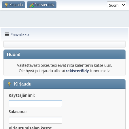
Kirjaudu
Rekisteröidy
Päävalikko
Huom!
Valitettavasti oikeutesi eivät riitä kalenterin katseluun.
Ole hyvä ja kirjaudu alla tai
rekisteröidy
tunnuksella
Kirjaudu
Käyttäjänimi:
Salasana:
Kirjautumisajan kesto: