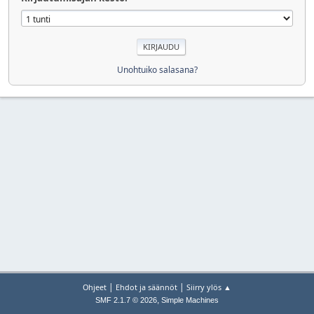
Unohtuiko salasana?
|
|
Ohjeet
Ehdot ja säännöt
Siirry ylös ▲
,
SMF 2.1.7 © 2026
Simple Machines