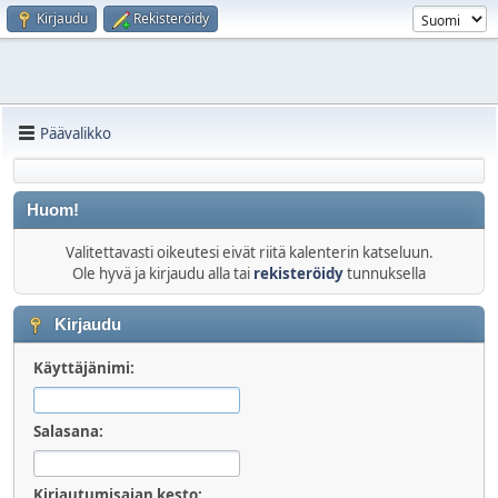
Kirjaudu
Rekisteröidy
Päävalikko
Huom!
Valitettavasti oikeutesi eivät riitä kalenterin katseluun.
Ole hyvä ja kirjaudu alla tai
rekisteröidy
tunnuksella
Kirjaudu
Käyttäjänimi:
Salasana:
Kirjautumisajan kesto: