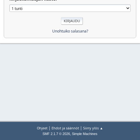
Unohtuiko salasana?
|
|
Ohjeet
Ehdot ja säännöt
Siirry ylös ▲
,
SMF 2.1.7 © 2026
Simple Machines