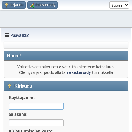
Kirjaudu
Rekisteröidy
Päävalikko
Huom!
Valitettavasti oikeutesi eivät riitä kalenterin katseluun.
Ole hyvä ja kirjaudu alla tai
rekisteröidy
tunnuksella
Kirjaudu
Käyttäjänimi:
Salasana:
Kirjautumisajan kesto: