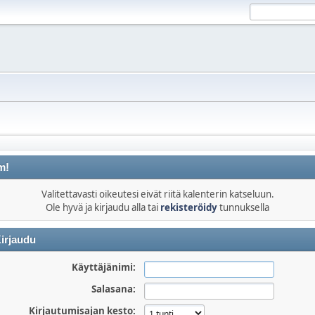
m!
Valitettavasti oikeutesi eivät riitä kalenterin katseluun.
Ole hyvä ja kirjaudu alla tai
rekisteröidy
tunnuksella
irjaudu
Käyttäjänimi:
Salasana:
Kirjautumisajan kesto: