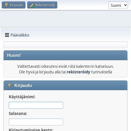
Kirjaudu
Rekisteröidy
Päävalikko
Huom!
Valitettavasti oikeutesi eivät riitä kalenterin katseluun.
Ole hyvä ja kirjaudu alla tai
rekisteröidy
tunnuksella
Kirjaudu
Käyttäjänimi:
Salasana:
Kirjautumisajan kesto: