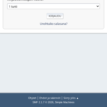
Unohtuiko salasana?
|
|
Ohjeet
Ehdot ja säännöt
Siirry ylös ▲
,
SMF 2.1.7 © 2026
Simple Machines