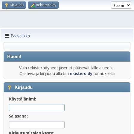
Kirjaudu
Rekisteröidy
Päävalikko
Huom!
Vain rekisteröityneet jäsenet pääsevät tälle alueelle.
Ole hyvä ja kirjaudu alla tai
rekisteröidy
tunnuksella
Kirjaudu
Käyttäjänimi:
Salasana:
Kirjautumisajan kesto: