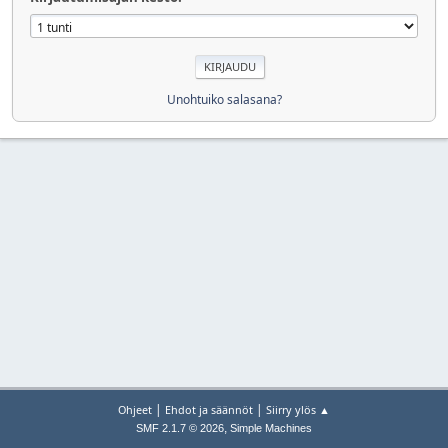
Unohtuiko salasana?
|
|
Ohjeet
Ehdot ja säännöt
Siirry ylös ▲
,
SMF 2.1.7 © 2026
Simple Machines