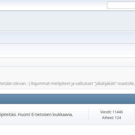
äitetään olevan. :) Rajummat mielipiteet ja valitukset "Jäkätijäkäti"-osastolle,
Viestit: 11446
piteitäsi. Huom! Ei tietoisen loukkaavia,
Aiheet: 124