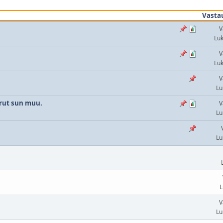
Vasta
V
Lu
V
Lu
V
Lu
erut sun muu.
V
Lu
Lu
L
V
Lu