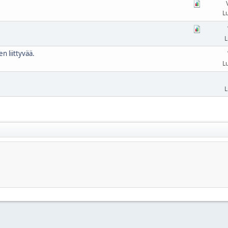
L
L
n liittyvää.
L
L