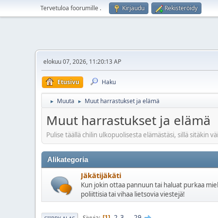
Tervetuloa foorumille
.
Kirjaudu
Rekisteröidy
elokuu 07, 2026, 11:20:13 AP
Etusivu
Haku
Muuta
Muut harrastukset ja elämä
►
►
Muut harrastukset ja elämä
Pulise täällä chilin ulkopuolisesta elämästäsi, sillä sitäkin v
Alikategoria
Jäkätijäkäti
Kun jokin ottaa pannuun tai haluat purkaa mieli
poliittisia tai vihaa lietsovia viestejä!
2
3
...
29
Sivuja
1