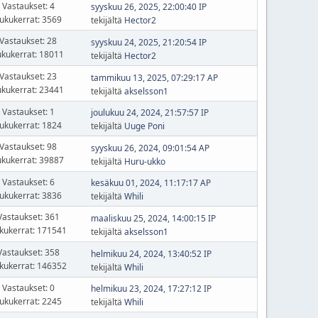
Vastaukset: 4
syyskuu 26, 2025, 22:00:40 IP
ukukerrat: 3569
tekijältä
Hector2
Vastaukset: 28
syyskuu 24, 2025, 21:20:54 IP
ukukerrat: 18011
tekijältä
Hector2
Vastaukset: 23
tammikuu 13, 2025, 07:29:17 AP
ukukerrat: 23441
tekijältä
akselsson1
Vastaukset: 1
joulukuu 24, 2024, 21:57:57 IP
ukukerrat: 1824
tekijältä
Uuge Poni
Vastaukset: 98
syyskuu 26, 2024, 09:01:54 AP
ukukerrat: 39887
tekijältä
Huru-ukko
Vastaukset: 6
kesäkuu 01, 2024, 11:17:17 AP
ukukerrat: 3836
tekijältä
Whili
Vastaukset: 361
maaliskuu 25, 2024, 14:00:15 IP
kukerrat: 171541
tekijältä
akselsson1
Vastaukset: 358
helmikuu 24, 2024, 13:40:52 IP
kukerrat: 146352
tekijältä
Whili
Vastaukset: 0
helmikuu 23, 2024, 17:27:12 IP
ukukerrat: 2245
tekijältä
Whili