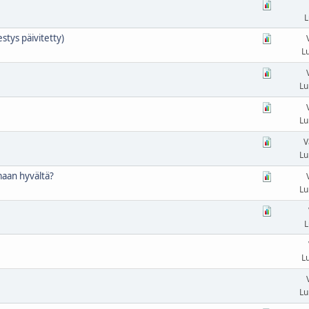
L
stys päivitetty)
L
Lu
Lu
V
Lu
maan hyvältä?
Lu
L
L
Lu