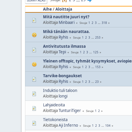
SIIRRY ALAS
Aihe
/
Aloittaja
Mitä nautitte juuri nyt?
Aloittaja
Minbaari
1
2
3
...
318
Sivuja
Mikä tänään naurattaa.
Aloittaja
Ryhis
1
2
3
...
253
Sivuja
Antivitutusta ilmassa
Aloittaja
Tepi
1
2
3
...
125
Sivuja
Yleinen offtopic, tyhmät kysymykset, aviopi
Aloittaja
Ryhis
1
2
3
...
153
Sivuja
Tarvike-bongaukset
Aloittaja
Ryhis
1
2
3
...
23
Sivuja
Induktio tuli taloon
Aloittaja
longi
Lahjaideoita
Aloittaja
TunturiTiger
1
2
Sivuja
Tietokoneista
Aloittaja
Aji Inferno
1
2
3
...
104
Sivuja