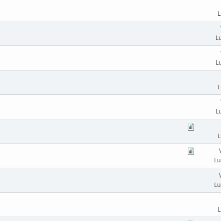
L
L
L
L
L
L
Lu
Lu
L