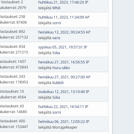
Vastaukset: 2
huhtikuu 21, 2023, 17:46:20 IP
ukukerrat: 2979
tekijältä
Whili
Vastaukset: 238
huhtikuu 11, 2023, 11:34:09 AP
ukukerrat: 87406
tekijältä
sorrii
Vastaukset: 892
heinäkuu 12, 2022, 00:24:53 AP
kukerrat: 257132
tekijältä
varis
Vastaukset: 834
syyskuu 05, 2021, 19:57:31 IP
kukerrat: 271215
tekijältä
Siika
astaukset: 1437
heinäkuu 27, 2021, 16:56:55 IP
kukerrat: 473843
tekijältä
Huru-ukko
Vastaukset: 243
heinäkuu 27, 2021, 00:27:00 AP
kukerrat: 178953
tekijältä
Kubbih
Vastaukset: 10
toukokuu 12, 2021, 13:10:40 IP
ukukerrat: 4564
tekijältä
Siika
Vastaukset: 43
huhtikuu 22, 2021, 16:54:11 IP
ukukerrat: 14680
tekijältä
sorrii
Vastaukset: 400
helmikuu 06, 2021, 12:05:22 IP
kukerrat: 153447
tekijältä MorugaReaper