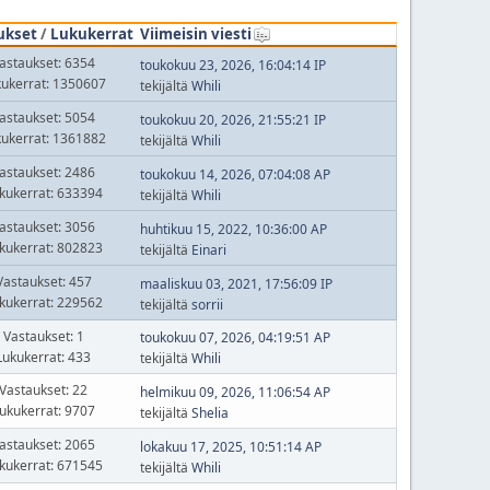
ukset
/
Lukukerrat
Viimeisin viesti
astaukset: 6354
toukokuu 23, 2026, 16:04:14 IP
kukerrat: 1350607
tekijältä
Whili
astaukset: 5054
toukokuu 20, 2026, 21:55:21 IP
kukerrat: 1361882
tekijältä
Whili
astaukset: 2486
toukokuu 14, 2026, 07:04:08 AP
kukerrat: 633394
tekijältä
Whili
astaukset: 3056
huhtikuu 15, 2022, 10:36:00 AP
kukerrat: 802823
tekijältä
Einari
Vastaukset: 457
maaliskuu 03, 2021, 17:56:09 IP
kukerrat: 229562
tekijältä
sorrii
Vastaukset: 1
toukokuu 07, 2026, 04:19:51 AP
Lukukerrat: 433
tekijältä
Whili
Vastaukset: 22
helmikuu 09, 2026, 11:06:54 AP
ukukerrat: 9707
tekijältä
Shelia
astaukset: 2065
lokakuu 17, 2025, 10:51:14 AP
kukerrat: 671545
tekijältä
Whili