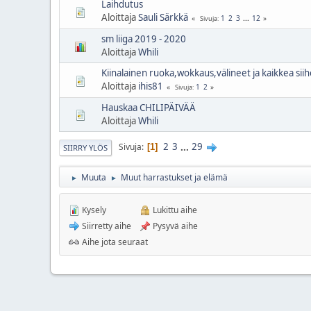
Laihdutus
Aloittaja
Sauli Särkkä
1
2
3
...
12
Sivuja
sm liiga 2019 - 2020
Aloittaja
Whili
Kiinalainen ruoka,wokkaus,välineet ja kaikkea siihe
Aloittaja
ihis81
1
2
Sivuja
Hauskaa CHILIPÄIVÄÄ
Aloittaja
Whili
2
3
...
29
Sivuja
1
SIIRRY YLÖS
Muuta
Muut harrastukset ja elämä
►
►
Kysely
Lukittu aihe
Siirretty aihe
Pysyvä aihe
Aihe jota seuraat