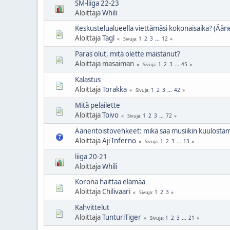
SM-liiga 22-23
Aloittaja
Whili
Keskustelualueella viettämäsi kokonaisaika? (Ääne
Aloittaja
Tagl
1
2
3
...
12
Sivuja
Paras olut, mitä olette maistanut?
Aloittaja masaiman
1
2
3
...
45
Sivuja
Kalastus
Aloittaja
Torakka
1
2
3
...
42
Sivuja
Mitä pelailette
Aloittaja
Toivo
1
2
3
...
72
Sivuja
Äänentoistovehkeet: mikä saa musiikin kuulosta
Aloittaja
Aji Inferno
1
2
3
...
13
Sivuja
liiga 20-21
Aloittaja
Whili
Korona haittaa elämää
Aloittaja
Chilivaari
1
2
3
Sivuja
Kahvittelut
Aloittaja
TunturiTiger
1
2
3
...
21
Sivuja