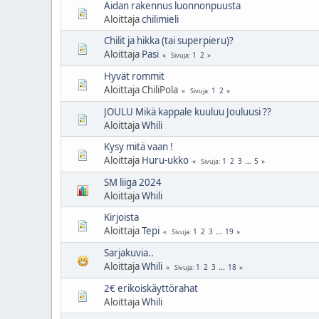
Aidan rakennus luonnonpuusta
Aloittaja
chilimieli
Chilit ja hikka (tai superpieru)?
Aloittaja
Pasi
1
2
Sivuja
Hyvät rommit
Aloittaja ChiliPola
1
2
Sivuja
JOULU Mikä kappale kuuluu Jouluusi ??
Aloittaja
Whili
Kysy mitä vaan !
Aloittaja
Huru-ukko
1
2
3
...
5
Sivuja
SM liiga 2024
Aloittaja
Whili
Kirjoista
Aloittaja
Tepi
1
2
3
...
19
Sivuja
Sarjakuvia..
Aloittaja
Whili
1
2
3
...
18
Sivuja
2€ erikoiskäyttörahat
Aloittaja
Whili