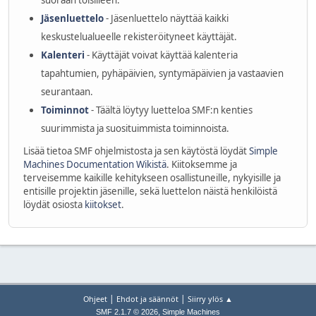
suoraan toisilleen.
Jäsenluettelo
- Jäsenluettelo näyttää kaikki
keskustelualueelle rekisteröityneet käyttäjät.
Kalenteri
- Käyttäjät voivat käyttää kalenteria
tapahtumien, pyhäpäivien, syntymäpäivien ja vastaavien
seurantaan.
Toiminnot
- Täältä löytyy luetteloa SMF:n kenties
suurimmista ja suosituimmista toiminnoista.
Lisää tietoa SMF ohjelmistosta ja sen käytöstä löydät
Simple
Machines Documentation Wikistä
. Kiitoksemme ja
terveisemme kaikille kehitykseen osallistuneille, nykyisille ja
entisille projektin jäsenille, sekä luettelon näistä henkilöistä
löydät osiosta
kiitokset
.
|
|
Ohjeet
Ehdot ja säännöt
Siirry ylös ▲
,
SMF 2.1.7 © 2026
Simple Machines