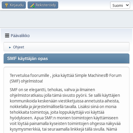
Kirjaudu
Rekisteröidy
Päävalikko
Ohjeet
►
SMF käyttäjän opas
Tervetuloa foorumille , joka käyttää Simple Machines® Forum
(SMF) ohjelmistoa!
SMF on se elegantti, tehokas, vahva ja ilmainen
ohjelmistoratkaisu jolla tämä sivusto pyörii. Se sallii käyttäjien
kommunikoida keskenään viestiketjuissa annetuista aiheista,
nokkelalla ja järjestelmällisellä tavalla. Lisäksi siinä on monia
tehokkaita toimintoja, joita loppukäyttäjä voi käyttää
hyödykseen. Apua SMF:n monien toimintojen käyttämiseen
voit löytää painamalla kyseisten toimintojen ohgessa näkyvää
kysymysmerkkiä, tai seuraamalla linkkejä tällä sivulla. Nämä