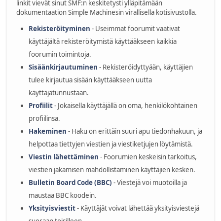
linkit vievät sinut SMF:n keskitetysti ylläpitämään
dokumentaation Simple Machinesin virallisella kotisivustolla.
Rekisteröityminen
- Useimmat foorumit vaativat
käyttäjältä rekisteröitymistä käyttääkseen kaikkia
foorumin toimintoja.
Sisäänkirjautuminen
- Rekisteröidyttyään, käyttäjien
tulee kirjautua sisään käyttääkseen uutta
käyttäjätunnustaan.
Profiilit
- Jokaisella käyttäjällä on oma, henkilökohtainen
profiilinsa.
Hakeminen
- Haku on erittäin suuri apu tiedonhakuun, ja
helpottaa tiettyjen viestien ja viestiketjujen löytämistä.
Viestin lähettäminen
- Foorumien keskeisin tarkoitus,
viestien jakamisen mahdollistaminen käyttäjien kesken.
Bulletin Board Code (BBC)
- Viestejä voi muotoilla ja
maustaa BBC koodein.
Yksityisviestit
- Käyttäjät voivat lähettää yksityisviestejä