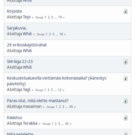
Aloittaja
Whili
Kirjoista
Aloittaja
Tepi
1
2
3
...
19
Sivuja
Sarjakuvia..
Aloittaja
Whili
1
2
3
...
18
Sivuja
2€ erikoiskäyttörahat
Aloittaja
Whili
SM-liiga 22-23
Aloittaja
Whili
Keskustelualueella viettämäsi kokonaisaika? (Äänestys
päivitetty)
Aloittaja
Tagl
1
2
3
...
12
Sivuja
Paras olut, mitä olette maistanut?
Aloittaja masaiman
1
2
3
...
45
Sivuja
Kalastus
Aloittaja
Torakka
1
2
3
...
42
Sivuja
Mitä pelailette