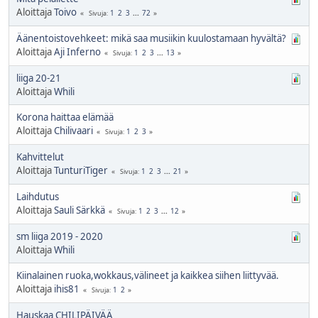
Aloittaja
Toivo
1
2
3
...
72
Sivuja
Äänentoistovehkeet: mikä saa musiikin kuulostamaan hyvältä?
Aloittaja
Aji Inferno
1
2
3
...
13
Sivuja
liiga 20-21
Aloittaja
Whili
Korona haittaa elämää
Aloittaja
Chilivaari
1
2
3
Sivuja
Kahvittelut
Aloittaja
TunturiTiger
1
2
3
...
21
Sivuja
Laihdutus
Aloittaja
Sauli Särkkä
1
2
3
...
12
Sivuja
sm liiga 2019 - 2020
Aloittaja
Whili
Kiinalainen ruoka,wokkaus,välineet ja kaikkea siihen liittyvää.
Aloittaja
ihis81
1
2
Sivuja
Hauskaa CHILIPÄIVÄÄ