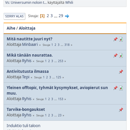
Vs: Universumin noloin t...
käyttäjältä
Whili
2
3
...
29
Sivuja
1
SIIRRY ALAS
Aihe
/
Aloittaja
Mitä nautitte juuri nyt?
Aloittaja
Minbaari
1
2
3
...
318
Sivuja
Mikä tänään naurattaa.
Aloittaja
Ryhis
1
2
3
...
253
Sivuja
Antivitutusta ilmassa
Aloittaja
Tepi
1
2
3
...
125
Sivuja
Yleinen offtopic, tyhmät kysymykset, aviopierut sun
muu.
Aloittaja
Ryhis
1
2
3
...
153
Sivuja
Tarvike-bongaukset
Aloittaja
Ryhis
1
2
3
...
23
Sivuja
Induktio tuli taloon