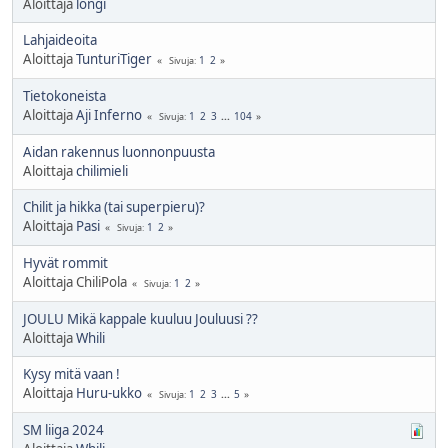
Aloittaja
longi
Lahjaideoita
Aloittaja
TunturiTiger
1
2
Sivuja
Tietokoneista
Aloittaja
Aji Inferno
1
2
3
...
104
Sivuja
Aidan rakennus luonnonpuusta
Aloittaja
chilimieli
Chilit ja hikka (tai superpieru)?
Aloittaja
Pasi
1
2
Sivuja
Hyvät rommit
Aloittaja ChiliPola
1
2
Sivuja
JOULU Mikä kappale kuuluu Jouluusi ??
Aloittaja
Whili
Kysy mitä vaan !
Aloittaja
Huru-ukko
1
2
3
...
5
Sivuja
SM liiga 2024