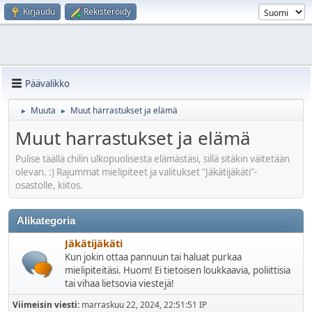
Kirjaudu
Rekisteröidy
Päävalikko
Muuta
Muut harrastukset ja elämä
►
►
Muut harrastukset ja elämä
Pulise täällä chilin ulkopuolisesta elämästäsi, sillä sitäkin väitetään
olevan. :) Rajummat mielipiteet ja valitukset "Jäkätijäkäti"-
osastolle, kiitos.
Alikategoria
Jäkätijäkäti
Kun jokin ottaa pannuun tai haluat purkaa
mielipiteitäsi. Huom! Ei tietoisen loukkaavia, poliittisia
tai vihaa lietsovia viestejä!
Viimeisin viesti:
marraskuu 22, 2024, 22:51:51 IP