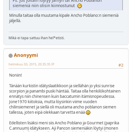
Ps. jos joltain löytyy Jamyn tai Ancho Poblanon
siemeniä niin olisin kiinnostunut
Minulla taitaa olla muutama kipale Ancho Poblano:n siemeniä
jäljellä.
Mikä ei tapa sattuu ihan hel*etisti.
Anonyymi
helmikuu 03, 2015, 20:35:35 IP
#2
Noniin!
Tänään kurkistin idätyslaatikkoon ja siellähän jo yksi sunrise
scorpion ja panambi puski häntää. Taitaa olla henkilökohtainen
ennätys niin chinensen kuin baccatumin itämisnopeudessa.
Jone1970 kiitoksia, mutta löysinkin viime vuoden
chilinsiemenet ja siellä oli muutama ancho poblanon siemen
tallessa, joten eipä olekkaan tarvetta enää
Edellisten lisäksi meni siis Ancho Poblano ja Gourmet (paprika
C.annuum) idätykseen. Aji Pancon siemeniäkin löytyi (monen