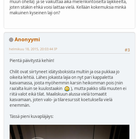
muun ohella) ja se vaikuttaa aika mielenkiintoiselta lajikkeelta,
joten sitäkin ehkä voisi laittaa vielä. Kellään kokemuksia minkä
makuinen kyseinen laji on?
Anonyymi
helmikuu 18, 2015, 20:03:44 IP
#3
Pientä päivitystä kehiin!
Chilit ovat siirtyneet idätysboksista multiin ja osa pukkaa jo
oikeita lehtiä. Lähes jokaista lajia on nyt pari kappaletta
kasvamassa, joista myöhemmin karsin heikomman pois (niin
raa'alta kuin se kuulostaakin
), mutta pakko sillä muuten ei
riitä valot eikä tilat. Maaliskuun alussa vielä tomaatit
kasvamaan, joten valo- ja tilaresurssit koetuksella vielä
enemmän.
Tässä pieni kuvapläjäys: