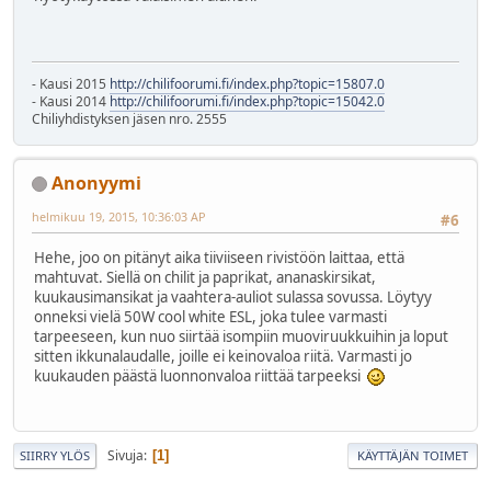
- Kausi 2015
http://chilifoorumi.fi/index.php?topic=15807.0
- Kausi 2014
http://chilifoorumi.fi/index.php?topic=15042.0
Chiliyhdistyksen jäsen nro. 2555
Anonyymi
helmikuu 19, 2015, 10:36:03 AP
#6
Hehe, joo on pitänyt aika tiiviiseen rivistöön laittaa, että
mahtuvat. Siellä on chilit ja paprikat, ananaskirsikat,
kuukausimansikat ja vaahtera-auliot sulassa sovussa. Löytyy
onneksi vielä 50W cool white ESL, joka tulee varmasti
tarpeeseen, kun nuo siirtää isompiin muoviruukkuihin ja loput
sitten ikkunalaudalle, joille ei keinovaloa riitä. Varmasti jo
kuukauden päästä luonnonvaloa riittää tarpeeksi
Sivuja
1
SIIRRY YLÖS
KÄYTTÄJÄN TOIMET