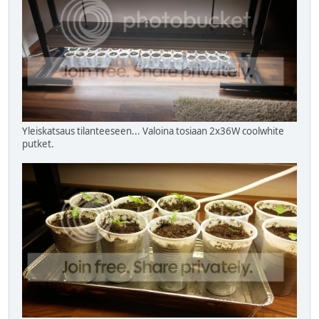
Yleiskatsaus tilanteeseen... Valoina tosiaan 2x36W coolwhite
putket.