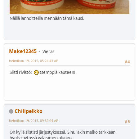
Näillä lannoitteilla mennään tämä kausi.
Make12345
Vieras
helmikuu 19, 2015, 05:24:43 AP
#4
Siisti rivistö!
tsemppiä kauteen!
Chilipeikko
helmikuu 19, 2015, 09:52:04 AP
#5
On kyllä siististi järjestyksessä. Sinullakin melko tarkkaan
hyötykäytössä valaisimen alunen.