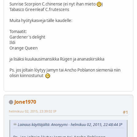
Sunrise Scorpion C.chinense (ei nyt ihan mieto
)
Tabasco Greenleaf C.frutescens
Muita hyötykasveja tälle kaudelle:
Tomaatit:
Gardener's delight
Ildi
Orange Queen
ja lisäksi kuukausimansikka Rügen ja ananaskirsikka
Ps. jos joltain löytyy Jamyn tai Ancho Poblanon siemeniä niin
olisin kiinnostunut
Jone1970
helmikuu 02, 2015, 23:39:02 IP
#1
Lainaus käyttäjältä: Anonyymi - helmikuu 02, 2015, 22:48:44 IP