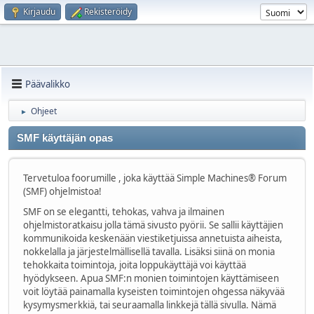
Kirjaudu
Rekisteröidy
Päävalikko
Ohjeet
►
SMF käyttäjän opas
Tervetuloa foorumille , joka käyttää Simple Machines® Forum
(SMF) ohjelmistoa!
SMF on se elegantti, tehokas, vahva ja ilmainen
ohjelmistoratkaisu jolla tämä sivusto pyörii. Se sallii käyttäjien
kommunikoida keskenään viestiketjuissa annetuista aiheista,
nokkelalla ja järjestelmällisellä tavalla. Lisäksi siinä on monia
tehokkaita toimintoja, joita loppukäyttäjä voi käyttää
hyödykseen. Apua SMF:n monien toimintojen käyttämiseen
voit löytää painamalla kyseisten toimintojen ohgessa näkyvää
kysymysmerkkiä, tai seuraamalla linkkejä tällä sivulla. Nämä