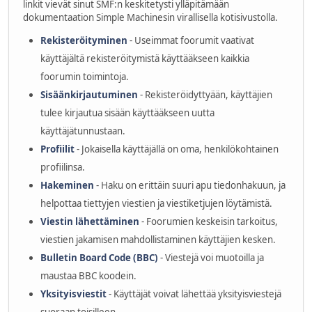
linkit vievät sinut SMF:n keskitetysti ylläpitämään
dokumentaation Simple Machinesin virallisella kotisivustolla.
Rekisteröityminen
- Useimmat foorumit vaativat
käyttäjältä rekisteröitymistä käyttääkseen kaikkia
foorumin toimintoja.
Sisäänkirjautuminen
- Rekisteröidyttyään, käyttäjien
tulee kirjautua sisään käyttääkseen uutta
käyttäjätunnustaan.
Profiilit
- Jokaisella käyttäjällä on oma, henkilökohtainen
profiilinsa.
Hakeminen
- Haku on erittäin suuri apu tiedonhakuun, ja
helpottaa tiettyjen viestien ja viestiketjujen löytämistä.
Viestin lähettäminen
- Foorumien keskeisin tarkoitus,
viestien jakamisen mahdollistaminen käyttäjien kesken.
Bulletin Board Code (BBC)
- Viestejä voi muotoilla ja
maustaa BBC koodein.
Yksityisviestit
- Käyttäjät voivat lähettää yksityisviestejä