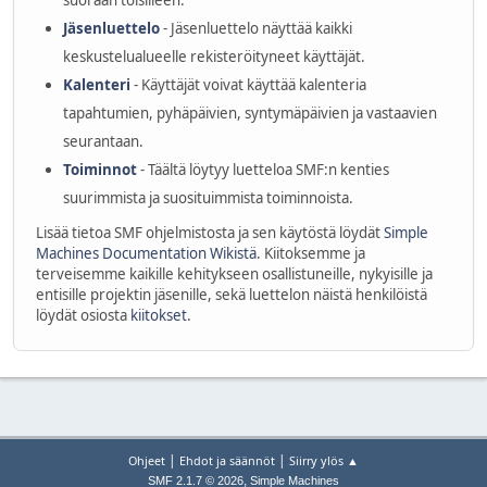
suoraan toisilleen.
Jäsenluettelo
- Jäsenluettelo näyttää kaikki
keskustelualueelle rekisteröityneet käyttäjät.
Kalenteri
- Käyttäjät voivat käyttää kalenteria
tapahtumien, pyhäpäivien, syntymäpäivien ja vastaavien
seurantaan.
Toiminnot
- Täältä löytyy luetteloa SMF:n kenties
suurimmista ja suosituimmista toiminnoista.
Lisää tietoa SMF ohjelmistosta ja sen käytöstä löydät
Simple
Machines Documentation Wikistä
. Kiitoksemme ja
terveisemme kaikille kehitykseen osallistuneille, nykyisille ja
entisille projektin jäsenille, sekä luettelon näistä henkilöistä
löydät osiosta
kiitokset
.
|
|
Ohjeet
Ehdot ja säännöt
Siirry ylös ▲
,
SMF 2.1.7 © 2026
Simple Machines