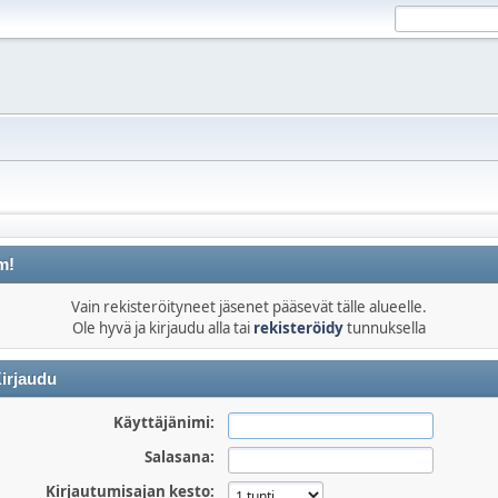
m!
Vain rekisteröityneet jäsenet pääsevät tälle alueelle.
Ole hyvä ja kirjaudu alla tai
rekisteröidy
tunnuksella
irjaudu
Käyttäjänimi:
Salasana:
Kirjautumisajan kesto: