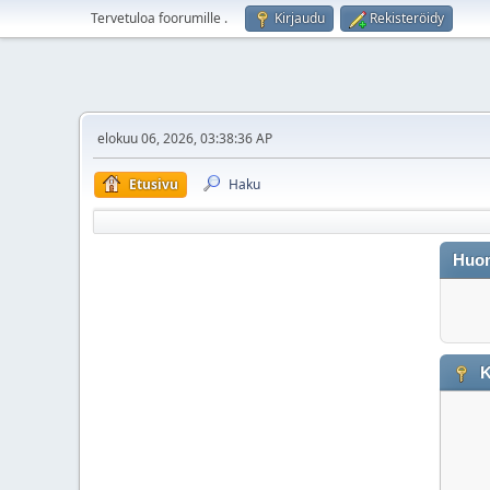
Tervetuloa foorumille
.
Kirjaudu
Rekisteröidy
elokuu 06, 2026, 03:38:36 AP
Etusivu
Haku
Huo
K