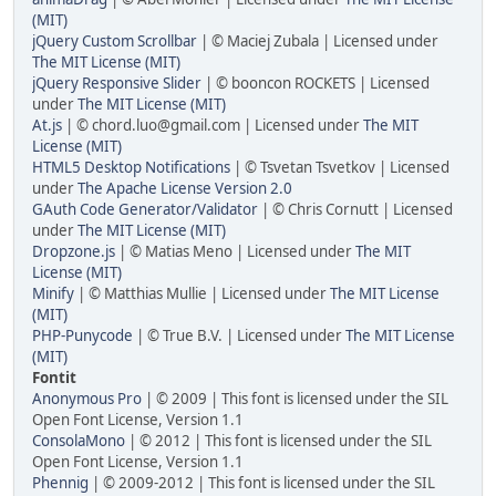
(MIT)
jQuery Custom Scrollbar
| © Maciej Zubala | Licensed under
The MIT License (MIT)
jQuery Responsive Slider
| © booncon ROCKETS | Licensed
under
The MIT License (MIT)
At.js
| © chord.luo@gmail.com | Licensed under
The MIT
License (MIT)
HTML5 Desktop Notifications
| © Tsvetan Tsvetkov | Licensed
under
The Apache License Version 2.0
GAuth Code Generator/Validator
| © Chris Cornutt | Licensed
under
The MIT License (MIT)
Dropzone.js
| © Matias Meno | Licensed under
The MIT
License (MIT)
Minify
| © Matthias Mullie | Licensed under
The MIT License
(MIT)
PHP-Punycode
| © True B.V. | Licensed under
The MIT License
(MIT)
Fontit
Anonymous Pro
| © 2009 | This font is licensed under the SIL
Open Font License, Version 1.1
ConsolaMono
| © 2012 | This font is licensed under the SIL
Open Font License, Version 1.1
Phennig
| © 2009-2012 | This font is licensed under the SIL