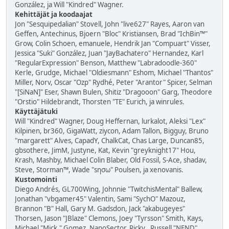
González, ja Will "Kindred" Wagner.
Kehittäjät ja koodaajat
Jon "Sesquipedalian" Stovell, John "live627" Rayes, Aaron van
Geffen, Antechinus, Bjoern "Bloc" Kristiansen, Brad "IchBin™"
Grow, Colin Schoen, emanuele, Hendrik Jan "Compuart" Visser,
Jessica "Suki" González, Juan "JayBachatero" Hernandez, Karl
"RegularExpression" Benson, Matthew "Labradoodle-360"
Kerle, Grudge, Michael "Oldiesmann" Eshom, Michael "Thantos"
Miller, Norv, Oscar "Ozp" Rydhé, Peter "Arantor" Spicer, Selman
"[SiNaN]" Eser, Shawn Bulen, Shitiz "Dragooon" Garg, Theodore
"Orstio" Hildebrandt, Thorsten "TE" Eurich, ja winrules.
Käyttäjätuki
Will "Kindred" Wagner, Doug Heffernan, lurkalot, Aleksi "Lex"
Kilpinen, br360, GigaWatt, ziycon, Adam Tallon, Bigguy, Bruno
"margarett" Alves, CapadY, ChalkCat, Chas Large, Duncan85,
gbsothere, JimM, Justyne, Kat, Kevin "greyknight17" Hou,
Krash, Mashby, Michael Colin Blaber, Old Fossil, S-Ace, shadav,
Steve, Storman™, Wade "sησω" Poulsen, ja xenovanis.
Kustomointi
Diego Andrés, GL700Wing, Johnnie "TwitchisMental" Ballew,
Jonathan "vbgamer45" Valentin, Sami "SychO" Mazouz,
Brannon "B" Hall, Gary M. Gadsdon, Jack "akabugeyes"
Thorsen, Jason "JBlaze" Clemons, Joey "Tyrsson" Smith, Kays,
Michael "Mick." Gomez, NanoSector, Ricky., Russell "NEND"