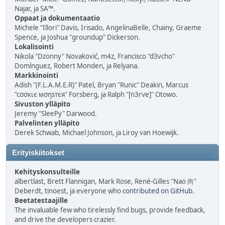
Najar, ja SA™.
Oppaat ja dokumentaatio
Michele "Illori" Davis, Irisado, AngelinaBelle, Chainy, Graeme
Spence, ja Joshua "groundup" Dickerson.
Lokalisointi
Nikola "Dzonny" Novaković, m4z, Francisco "d3vcho"
Domínguez, Robert Monden, ja Relyana.
Markkinointi
Adish "(F.L.A.M.E.R)" Patel, Bryan "Runic" Deakin, Marcus
"cσσкιє мσηѕтєя" Forsberg, ja Ralph "[n3rve]" Otowo.
Sivuston ylläpito
Jeremy "SleePy" Darwood.
Palvelinten ylläpito
Derek Schwab, Michael Johnson, ja Liroy van Hoewijk.
Erityiskiitokset
Kehityskonsulteille
albertlast, Brett Flannigan, Mark Rose, René-Gilles "Nao 尚"
Deberdt, tinoest, ja everyone who
contributed on GitHub
.
Beetatestaajille
The invaluable few who tirelessly find bugs, provide feedback,
and drive the developers crazier.