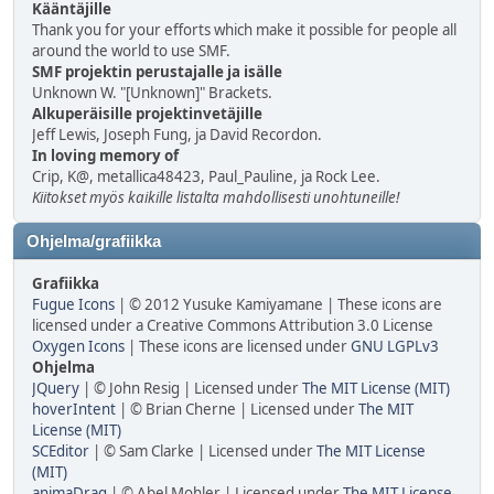
Kääntäjille
Thank you for your efforts which make it possible for people all
around the world to use SMF.
SMF projektin perustajalle ja isälle
Unknown W. "[Unknown]" Brackets.
Alkuperäisille projektinvetäjille
Jeff Lewis, Joseph Fung, ja David Recordon.
In loving memory of
Crip, K@, metallica48423, Paul_Pauline, ja Rock Lee.
Kiitokset myös kaikille listalta mahdollisesti unohtuneille!
Ohjelma/grafiikka
Grafiikka
Fugue Icons
| © 2012 Yusuke Kamiyamane | These icons are
licensed under a Creative Commons Attribution 3.0 License
Oxygen Icons
| These icons are licensed under
GNU LGPLv3
Ohjelma
JQuery
| © John Resig | Licensed under
The MIT License (MIT)
hoverIntent
| © Brian Cherne | Licensed under
The MIT
License (MIT)
SCEditor
| © Sam Clarke | Licensed under
The MIT License
(MIT)
animaDrag
| © Abel Mohler | Licensed under
The MIT License