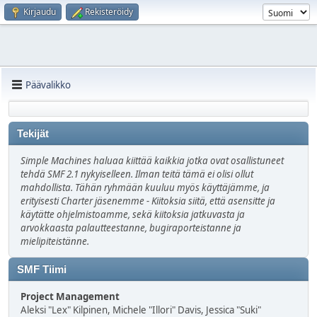
Kirjaudu
Rekisteröidy
Päävalikko
Tekijät
Simple Machines haluaa kiittää kaikkia jotka ovat osallistuneet
tehdä SMF 2.1 nykyiselleen. Ilman teitä tämä ei olisi ollut
mahdollista. Tähän ryhmään kuuluu myös käyttäjämme, ja
erityisesti Charter jäsenemme - Kiitoksia siitä, että asensitte ja
käytätte ohjelmistoamme, sekä kiitoksia jatkuvasta ja
arvokkaasta palautteestanne, bugiraporteistanne ja
mielipiteistänne.
SMF Tiimi
Project Management
Aleksi "Lex" Kilpinen, Michele "Illori" Davis, Jessica "Suki"