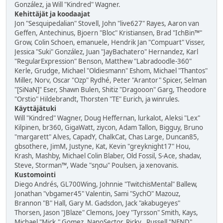
González, ja Will "Kindred" Wagner.
Kehittäjät ja koodaajat
Jon "Sesquipedalian" Stovell, John "live627" Rayes, Aaron van
Geffen, Antechinus, Bjoern "Bloc" Kristiansen, Brad "IchBin™"
Grow, Colin Schoen, emanuele, Hendrik Jan "Compuart" Visser,
Jessica "Suki" González, Juan "JayBachatero" Hernandez, Karl
"RegularExpression" Benson, Matthew "Labradoodle-360"
Kerle, Grudge, Michael "Oldiesmann" Eshom, Michael "Thantos"
Miller, Norv, Oscar "Ozp" Rydhé, Peter "Arantor" Spicer, Selman
"[SiNaN]" Eser, Shawn Bulen, Shitiz "Dragooon" Garg, Theodore
"Orstio" Hildebrandt, Thorsten "TE" Eurich, ja winrules.
Käyttäjätuki
Will "Kindred" Wagner, Doug Heffernan, lurkalot, Aleksi "Lex"
Kilpinen, br360, GigaWatt, ziycon, Adam Tallon, Bigguy, Bruno
"margarett" Alves, CapadY, ChalkCat, Chas Large, Duncan85,
gbsothere, JimM, Justyne, Kat, Kevin "greyknight17" Hou,
Krash, Mashby, Michael Colin Blaber, Old Fossil, S-Ace, shadav,
Steve, Storman™, Wade "sησω" Poulsen, ja xenovanis.
Kustomointi
Diego Andrés, GL700Wing, Johnnie "TwitchisMental" Ballew,
Jonathan "vbgamer45" Valentin, Sami "SychO" Mazouz,
Brannon "B" Hall, Gary M. Gadsdon, Jack "akabugeyes"
Thorsen, Jason "JBlaze" Clemons, Joey "Tyrsson" Smith, Kays,
Michael "Mick." Gomez, NanoSector, Ricky., Russell "NEND"