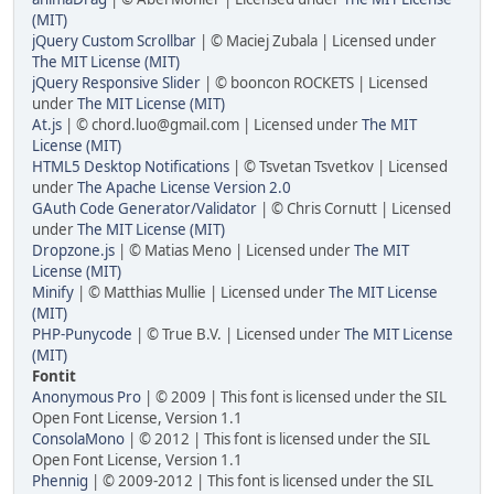
(MIT)
jQuery Custom Scrollbar
| © Maciej Zubala | Licensed under
The MIT License (MIT)
jQuery Responsive Slider
| © booncon ROCKETS | Licensed
under
The MIT License (MIT)
At.js
| © chord.luo@gmail.com | Licensed under
The MIT
License (MIT)
HTML5 Desktop Notifications
| © Tsvetan Tsvetkov | Licensed
under
The Apache License Version 2.0
GAuth Code Generator/Validator
| © Chris Cornutt | Licensed
under
The MIT License (MIT)
Dropzone.js
| © Matias Meno | Licensed under
The MIT
License (MIT)
Minify
| © Matthias Mullie | Licensed under
The MIT License
(MIT)
PHP-Punycode
| © True B.V. | Licensed under
The MIT License
(MIT)
Fontit
Anonymous Pro
| © 2009 | This font is licensed under the SIL
Open Font License, Version 1.1
ConsolaMono
| © 2012 | This font is licensed under the SIL
Open Font License, Version 1.1
Phennig
| © 2009-2012 | This font is licensed under the SIL