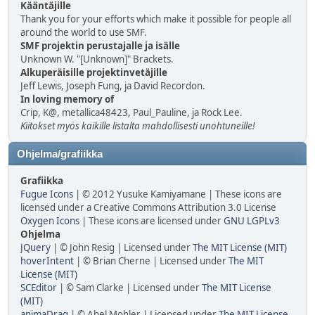
Kääntäjille
Thank you for your efforts which make it possible for people all
around the world to use SMF.
SMF projektin perustajalle ja isälle
Unknown W. "[Unknown]" Brackets.
Alkuperäisille projektinvetäjille
Jeff Lewis, Joseph Fung, ja David Recordon.
In loving memory of
Crip, K@, metallica48423, Paul_Pauline, ja Rock Lee.
Kiitokset myös kaikille listalta mahdollisesti unohtuneille!
Ohjelma/grafiikka
Grafiikka
Fugue Icons
| © 2012 Yusuke Kamiyamane | These icons are
licensed under a Creative Commons Attribution 3.0 License
Oxygen Icons
| These icons are licensed under
GNU LGPLv3
Ohjelma
JQuery
| © John Resig | Licensed under
The MIT License (MIT)
hoverIntent
| © Brian Cherne | Licensed under
The MIT
License (MIT)
SCEditor
| © Sam Clarke | Licensed under
The MIT License
(MIT)
animaDrag
| © Abel Mohler | Licensed under
The MIT License