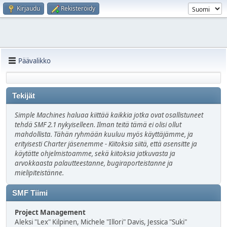
Kirjaudu
Rekisteröidy
Päävalikko
Tekijät
Simple Machines haluaa kiittää kaikkia jotka ovat osallistuneet
tehdä SMF 2.1 nykyiselleen. Ilman teitä tämä ei olisi ollut
mahdollista. Tähän ryhmään kuuluu myös käyttäjämme, ja
erityisesti Charter jäsenemme - Kiitoksia siitä, että asensitte ja
käytätte ohjelmistoamme, sekä kiitoksia jatkuvasta ja
arvokkaasta palautteestanne, bugiraporteistanne ja
mielipiteistänne.
SMF Tiimi
Project Management
Aleksi "Lex" Kilpinen, Michele "Illori" Davis, Jessica "Suki"