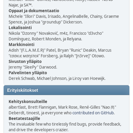
Najar, ja SA™.
Oppaat ja dokumentaatio
Michele "Illori" Davis, Irisado, AngelinaBelle, Chainy, Graeme
Spence, ja Joshua "groundup" Dickerson.
Lokalisointi
Nikola "Dzonny" Novaković, m4z, Francisco "d3vcho"
Domínguez, Robert Monden, ja Relyana.
Markkinointi
Adish "(F.L.A.M.E.R)" Patel, Bryan "Runic" Deakin, Marcus
"cσσкιє мσηѕтєя" Forsberg, ja Ralph "[n3rve]" Otowo.
Sivuston ylläpito
Jeremy "SleePy" Darwood.
Palvelinten ylläpito
Derek Schwab, Michael Johnson, ja Liroy van Hoewijk.
Erityiskiitokset
Kehityskonsulteille
albertlast, Brett Flannigan, Mark Rose, René-Gilles "Nao 尚"
Deberdt, tinoest, ja everyone who
contributed on GitHub
.
Beetatestaajille
The invaluable few who tirelessly find bugs, provide feedback,
and drive the developers crazier.