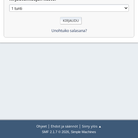
Unohtuiko salasana?
|
|
Ohjeet
Ehdot ja säännöt
Siirry ylös ▲
,
SMF 2.1.7 © 2026
Simple Machines