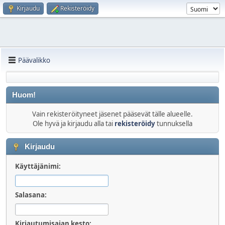
Kirjaudu
Rekisteröidy
Päävalikko
Huom!
Vain rekisteröityneet jäsenet pääsevät tälle alueelle.
Ole hyvä ja kirjaudu alla tai
rekisteröidy
tunnuksella
Kirjaudu
Käyttäjänimi:
Salasana:
Kirjautumisajan kesto: