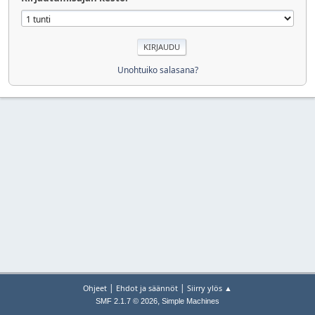
Unohtuiko salasana?
|
|
Ohjeet
Ehdot ja säännöt
Siirry ylös ▲
,
SMF 2.1.7 © 2026
Simple Machines