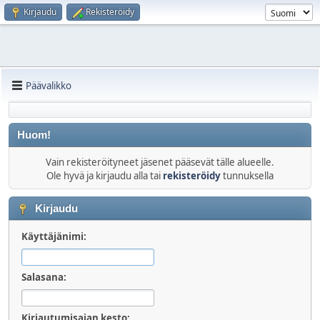
Kirjaudu
Rekisteröidy
Päävalikko
Huom!
Vain rekisteröityneet jäsenet pääsevät tälle alueelle.
Ole hyvä ja kirjaudu alla tai
rekisteröidy
tunnuksella
Kirjaudu
Käyttäjänimi:
Salasana:
Kirjautumisajan kesto: