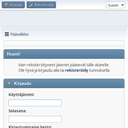
Kirjaudu
Rekisteröidy
Päävalikko
Huom!
Vain rekisteröityneet jäsenet pääsevät tälle alueelle.
Ole hyvä ja kirjaudu alla tai
rekisteröidy
tunnuksella
Kirjaudu
Käyttäjänimi:
Salasana:
Kirjautumisajan kesto: