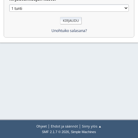
Unohtuiko salasana?
|
|
Ohjeet
Ehdot ja säännöt
Siirry ylös ▲
,
SMF 2.1.7 © 2026
Simple Machines