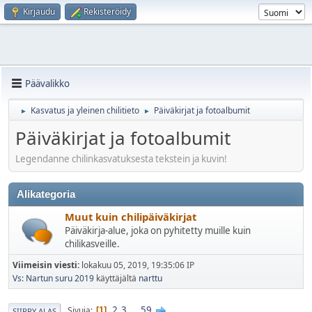
Kirjaudu
Rekisteröidy
Päävalikko
Kasvatus ja yleinen chilitieto
Päiväkirjat ja fotoalbumit
►
►
Päiväkirjat ja fotoalbumit
Legendanne chilinkasvatuksesta tekstein ja kuvin!
Alikategoria
Muut kuin chilipäiväkirjat
Päiväkirja-alue, joka on pyhitetty muille kuin
chilikasveille.
Viimeisin viesti:
lokakuu 05, 2019, 19:35:06 IP
Vs: Nartun suru 2019
käyttäjältä
narttu
2
3
...
59
Sivuja
1
SIIRRY ALAS