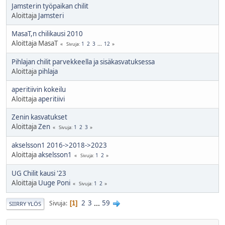
Jamsterin työpaikan chilit
Aloittaja
Jamsteri
MasaT,n chilikausi 2010
Aloittaja MasaT
1
2
3
...
12
Sivuja
Pihlajan chilit parvekkeella ja sisäkasvatuksessa
Aloittaja
pihlaja
aperitiivin kokeilu
Aloittaja
aperitiivi
Zenin kasvatukset
Aloittaja
Zen
1
2
3
Sivuja
akselsson1 2016->2018->2023
Aloittaja
akselsson1
1
2
Sivuja
UG Chilit kausi '23
Aloittaja
Uuge Poni
1
2
Sivuja
2
3
...
59
Sivuja
1
SIIRRY YLÖS