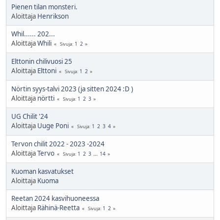
Pienen tilan monsteri.
Aloittaja
Henrikson
Whil...... 202...
Aloittaja
Whili
1
2
Sivuja
Elttonin chilivuosi 25
Aloittaja
Elttoni
1
2
Sivuja
Nörtin syys-talvi 2023 (ja sitten 2024 :D )
Aloittaja
nörtti
1
2
3
Sivuja
UG Chilit '24
Aloittaja
Uuge Poni
1
2
3
4
Sivuja
Tervon chilit 2022 - 2023 -2024
Aloittaja
Tervo
1
2
3
...
14
Sivuja
Kuoman kasvatukset
Aloittaja
Kuoma
Reetan 2024 kasvihuoneessa
Aloittaja
Rähinä-Reetta
1
2
Sivuja