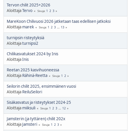
Tervon chilit 2025+2026
Aloittaja
Tervo
1
2
3
Sivuja
MareKoon Chilivuosi 2026 jatketaan taas edellisen jatkoksi
Aloittaja
marek
1
2
3
...
13
Sivuja
turnipsin risteytyksiä
Aloittaja
turnipsi2
Chilikasvatukset 2024 by Inis
Aloittaja
Inis
Reetan 2025 kasvihuoneessa
Aloittaja
Rähinä-Reetta
1
2
Sivuja
Seilorin chilit 2025, ensimmäinen vuosi
Aloittaja
ReiluSeilori
Sisäkasvatus ja risteytykset 2024-25
Aloittaja
miiksuli
1
2
3
...
12
Sivuja
Jamsterin (ja tyttären) chilit 202x
Aloittaja
Jamsteri
1
2
3
Sivuja