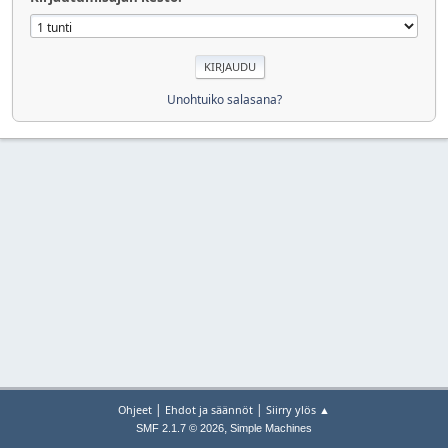
Unohtuiko salasana?
|
|
Ohjeet
Ehdot ja säännöt
Siirry ylös ▲
,
SMF 2.1.7 © 2026
Simple Machines