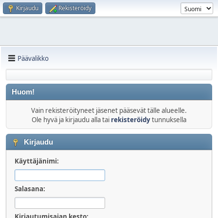
Kirjaudu
Rekisteröidy
Päävalikko
Huom!
Vain rekisteröityneet jäsenet pääsevät tälle alueelle.
Ole hyvä ja kirjaudu alla tai
rekisteröidy
tunnuksella
Kirjaudu
Käyttäjänimi:
Salasana:
Kirjautumisajan kesto: