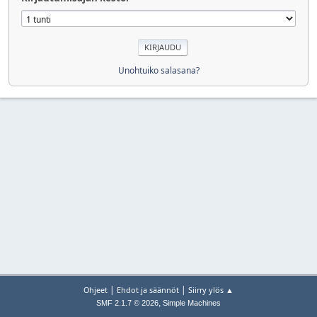
Unohtuiko salasana?
|
|
Ohjeet
Ehdot ja säännöt
Siirry ylös ▲
,
SMF 2.1.7 © 2026
Simple Machines