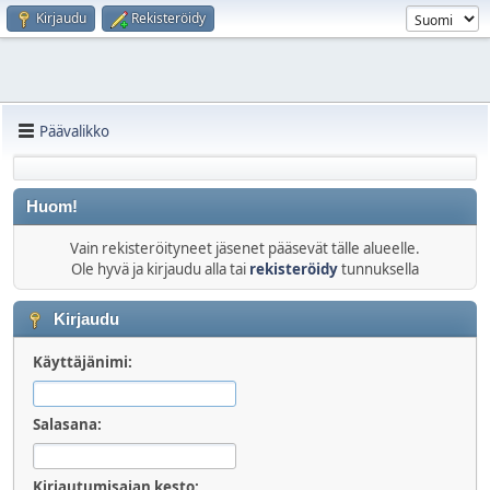
Kirjaudu
Rekisteröidy
Päävalikko
Huom!
Vain rekisteröityneet jäsenet pääsevät tälle alueelle.
Ole hyvä ja kirjaudu alla tai
rekisteröidy
tunnuksella
Kirjaudu
Käyttäjänimi:
Salasana:
Kirjautumisajan kesto: