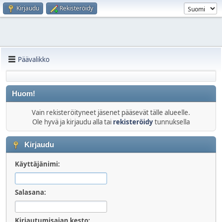
Kirjaudu
Rekisteröidy
Päävalikko
Huom!
Vain rekisteröityneet jäsenet pääsevät tälle alueelle.
Ole hyvä ja kirjaudu alla tai
rekisteröidy
tunnuksella
Kirjaudu
Käyttäjänimi:
Salasana:
Kirjautumisajan kesto: