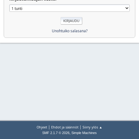
Unohtuiko salasana?
|
|
Ohjeet
Ehdot ja säännöt
Siirry ylös ▲
,
SMF 2.1.7 © 2026
Simple Machines