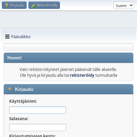
Kirjaudu
Rekisteröidy
Päävalikko
Huom!
Vain rekisteröityneet jäsenet pääsevät tälle alueelle.
Ole hyvä ja kirjaudu alla tai
rekisteröidy
tunnuksella
Kirjaudu
Käyttäjänimi:
Salasana:
Kirjautumisajan kesto: