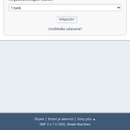
Unohtuiko salasana?
|
|
Ohjeet
Ehdot ja säännöt
Siirry ylös ▲
,
SMF 2.1.7 © 2026
Simple Machines