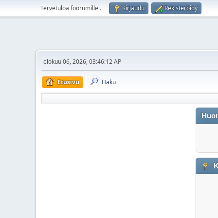
Tervetuloa foorumille
.
Kirjaudu
Rekisteröidy
elokuu 06, 2026, 03:46:12 AP
Etusivu
Haku
Huo
K