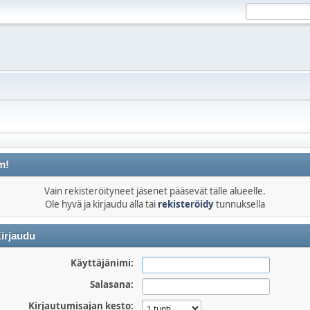
m!
Vain rekisteröityneet jäsenet pääsevät tälle alueelle.
Ole hyvä ja kirjaudu alla tai
rekisteröidy
tunnuksella
irjaudu
Käyttäjänimi:
Salasana:
Kirjautumisajan kesto: