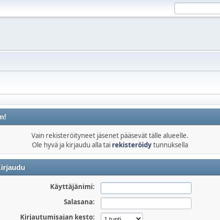
m!
Vain rekisteröityneet jäsenet pääsevät tälle alueelle.
Ole hyvä ja kirjaudu alla tai
rekisteröidy
tunnuksella
irjaudu
Käyttäjänimi:
Salasana:
Kirjautumisajan kesto: