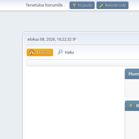
Tervetuloa foorumille
.
Kirjaudu
Rekisteröidy
elokuu 08, 2026, 16:22:32 IP
Etusivu
Haku
Huo
K