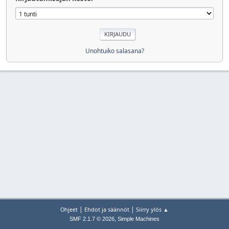
Unohtuiko salasana?
|
|
Ohjeet
Ehdot ja säännöt
Siirry ylös ▲
,
SMF 2.1.7 © 2026
Simple Machines