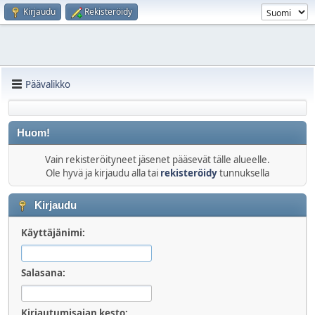
Kirjaudu
Rekisteröidy
Päävalikko
Huom!
Vain rekisteröityneet jäsenet pääsevät tälle alueelle.
Ole hyvä ja kirjaudu alla tai
rekisteröidy
tunnuksella
Kirjaudu
Käyttäjänimi:
Salasana:
Kirjautumisajan kesto: