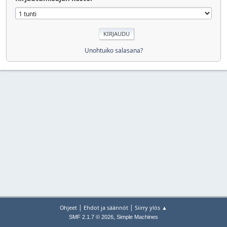
Unohtuiko salasana?
|
|
Ohjeet
Ehdot ja säännöt
Siirry ylös ▲
,
SMF 2.1.7 © 2026
Simple Machines