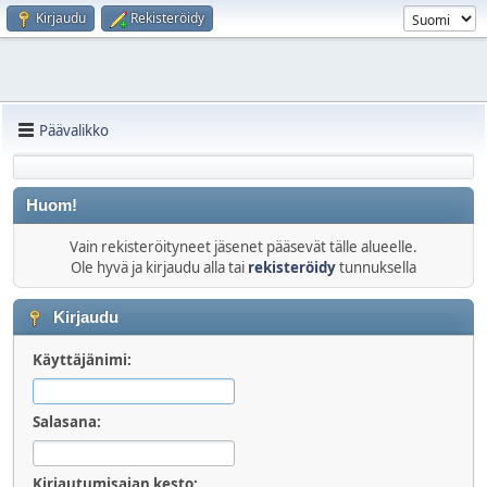
Kirjaudu
Rekisteröidy
Päävalikko
Huom!
Vain rekisteröityneet jäsenet pääsevät tälle alueelle.
Ole hyvä ja kirjaudu alla tai
rekisteröidy
tunnuksella
Kirjaudu
Käyttäjänimi:
Salasana:
Kirjautumisajan kesto: